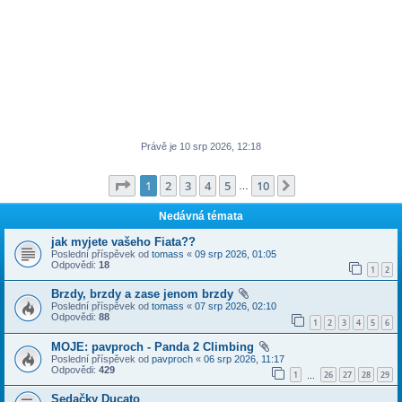
Právě je 10 srp 2026, 12:18
Stránka
1
z
10
1
2
3
4
5
10
Další
…
Nedávná témata
jak myjete vašeho Fiata??
Poslední příspěvek od
tomass
«
09 srp 2026, 01:05
Odpovědi:
18
1
2
Brzdy, brzdy a zase jenom brzdy
Poslední příspěvek od
tomass
«
07 srp 2026, 02:10
Odpovědi:
88
1
2
3
4
5
6
MOJE: pavproch - Panda 2 Climbing
Poslední příspěvek od
pavproch
«
06 srp 2026, 11:17
Odpovědi:
429
1
26
27
28
29
…
Sedačky Ducato