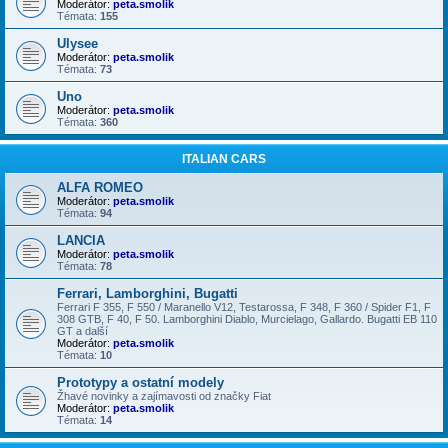
Moderátor:
peta.smolik
Témata:
155
Ulysee
Moderátor:
peta.smolik
Témata:
73
Uno
Moderátor:
peta.smolik
Témata:
360
ITALIAN CARS
ALFA ROMEO
Moderátor:
peta.smolik
Témata:
94
LANCIA
Moderátor:
peta.smolik
Témata:
78
Ferrari, Lamborghini, Bugatti
Ferrari F 355, F 550 / Maranello V12, Testarossa, F 348, F 360 / Spider F1, F
308 GTB, F 40, F 50. Lamborghini Diablo, Murcielago, Gallardo. Bugatti EB 110
GT a další
Moderátor:
peta.smolik
Témata:
10
Prototypy a ostatní modely
Žhavé novinky a zajímavosti od značky Fiat
Moderátor:
peta.smolik
Témata:
14