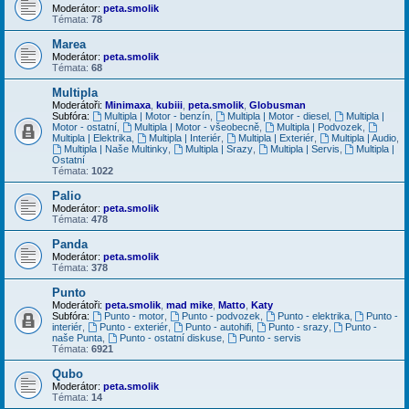
Moderátor:
peta.smolik
Témata:
78
Marea
Moderátor:
peta.smolik
Témata:
68
Multipla
Moderátoři:
Minimaxa
,
kubiii
,
peta.smolik
,
Globusman
Subfóra:
Multipla | Motor - benzín
,
Multipla | Motor - diesel
,
Multipla |
Motor - ostatní
,
Multipla | Motor - všeobecně
,
Multipla | Podvozek
,
Multipla | Elektrika
,
Multipla | Interiér
,
Multipla | Exteriér
,
Multipla | Audio
,
Multipla | Naše Multinky
,
Multipla | Srazy
,
Multipla | Servis
,
Multipla |
Ostatní
Témata:
1022
Palio
Moderátor:
peta.smolik
Témata:
478
Panda
Moderátor:
peta.smolik
Témata:
378
Punto
Moderátoři:
peta.smolik
,
mad mike
,
Matto
,
Katy
Subfóra:
Punto - motor
,
Punto - podvozek
,
Punto - elektrika
,
Punto -
interiér
,
Punto - exteriér
,
Punto - autohifi
,
Punto - srazy
,
Punto -
naše Punta
,
Punto - ostatní diskuse
,
Punto - servis
Témata:
6921
Qubo
Moderátor:
peta.smolik
Témata:
14