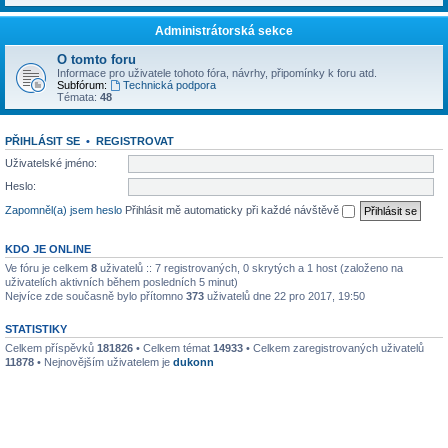
Administrátorská sekce
O tomto foru
Informace pro uživatele tohoto fóra, návrhy, připomínky k foru atd.
Subfórum:
Technická podpora
Témata:
48
PŘIHLÁSIT SE
•
REGISTROVAT
Uživatelské jméno:
Heslo:
Zapomněl(a) jsem heslo
Přihlásit mě automaticky při každé návštěvě
KDO JE ONLINE
Ve fóru je celkem
8
uživatelů :: 7 registrovaných, 0 skrytých a 1 host (založeno na
uživatelích aktivních během posledních 5 minut)
Nejvíce zde současně bylo přítomno
373
uživatelů dne 22 pro 2017, 19:50
STATISTIKY
Celkem příspěvků
181826
• Celkem témat
14933
• Celkem zaregistrovaných uživatelů
11878
• Nejnovějším uživatelem je
dukonn