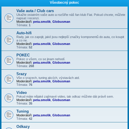
Všeobecný pokec
Vaše auta / Club cars
Ukažte ostatním vaše auto a rozšiřte náš fan klub Fiat. Pokud chcete, můžete
napsat i recenzi.
Moderátoři:
peta.smolik
,
Globusman
Témata:
1
Auto-hifi
Rady, jak co zapojit, jaké jsou nejlepší značky komponentů do auta, co koupit
a co ne.
Moderátoři:
peta.smolik
,
Globusman
Témata:
52
POKEC
Pokec o všem, co se jinam nehodí.
Moderátoři:
peta.smolik
,
Globusman
Témata:
268
Srazy
Vše o srazech, tuning akcích, výstavách atd.
Moderátoři:
peta.smolik
,
Globusman
Témata:
76
Video
Pokud máte nějaké zajímavé video, tak odkaz můžete dát právě sem.
Moderátoři:
peta.smolik
,
Globusman
Témata:
35
Tuning
Moderátoři:
peta.smolik
,
Globusman
Témata:
42
Odkazy