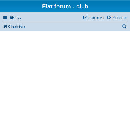
Fiat forum - club
FAQ
Registrovat
Přihlásit se
H
Obsah fóra
l
e
d
a
t