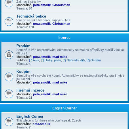
Zajímavé stránky
Moderátoři:
peta.smolik
,
Globusman
Témata:
34
Technická Sekce
Vše co se týká techniky, zapojení, ND
Moderátoři:
peta.smolik
,
Globusman
Témata:
130
Inzerce
Prodám
Sem pište vše co prodáváte. Automaticky se mažou příspěvky starší více jak
60 dní !!!
Moderátoři:
peta.smolik
,
mad mike
Subfóra:
Auta
,
Disky, pneu
,
Náhradní díly
,
Ostatní
Témata:
4
Koupím
Sem pište vše co chcete koupit. Automaticky se mažou příspěvky starší více
jak 60 dní !!!
Moderátoři:
peta.smolik
,
mad mike
Firemní inzerce
Moderátoři:
peta.smolik
,
mad mike
Témata:
21
English Corner
English Corner
This place is for those who don't speak Czech
Moderátor:
peta.smolik
Témata:
7