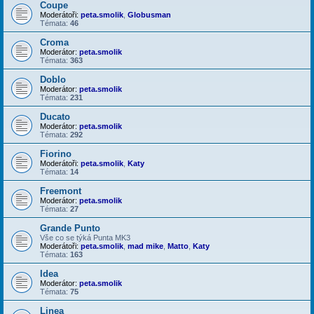
Coupe
Moderátoři:
peta.smolik
,
Globusman
Témata:
46
Croma
Moderátor:
peta.smolik
Témata:
363
Doblo
Moderátor:
peta.smolik
Témata:
231
Ducato
Moderátor:
peta.smolik
Témata:
292
Fiorino
Moderátoři:
peta.smolik
,
Katy
Témata:
14
Freemont
Moderátor:
peta.smolik
Témata:
27
Grande Punto
Vše co se týká Punta MK3
Moderátoři:
peta.smolik
,
mad mike
,
Matto
,
Katy
Témata:
163
Idea
Moderátor:
peta.smolik
Témata:
75
Linea