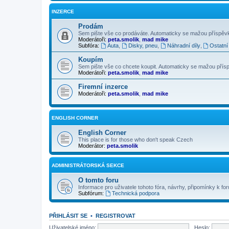
INZERCE
Prodám
Sem pište vše co prodáváte. Automaticky se mažou příspěvky 
Moderátoři:
peta.smolik
,
mad mike
Subfóra:
Auta
,
Disky, pneu
,
Náhradní díly
,
Ostatní
Koupím
Sem pište vše co chcete koupit. Automaticky se mažou příspěv
Moderátoři:
peta.smolik
,
mad mike
Firemní inzerce
Moderátoři:
peta.smolik
,
mad mike
ENGLISH CORNER
English Corner
This place is for those who don't speak Czech
Moderátor:
peta.smolik
ADMINISTRÁTORSKÁ SEKCE
O tomto foru
Informace pro uživatele tohoto fóra, návrhy, připomínky k for
Subfórum:
Technická podpora
PŘIHLÁSIT SE
•
REGISTROVAT
Uživatelské jméno:
Heslo: