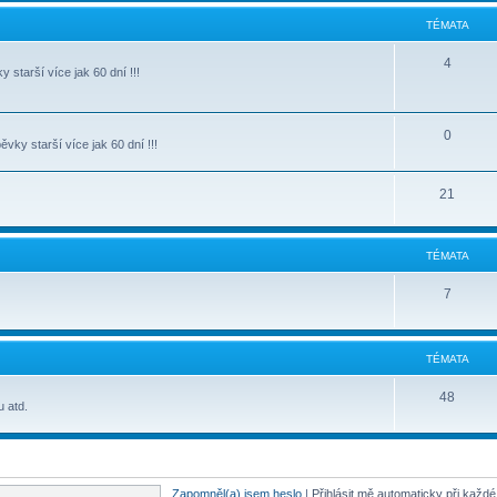
TÉMATA
4
starší více jak 60 dní !!!
0
ky starší více jak 60 dní !!!
21
TÉMATA
7
TÉMATA
48
u atd.
Zapomněl(a) jsem heslo
|
Přihlásit mě automaticky při každ