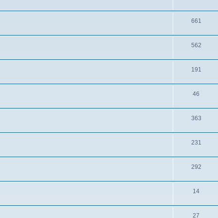
661
562
191
46
363
231
292
14
27