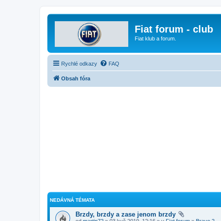
Fiat forum - club
Fiat klub a forum.
Rychlé odkazy
FAQ
Obsah fóra
NEDÁVNÁ TÉMATA
Brzdy, brzdy a zase jenom brzdy
od
martin72
» 03 kvě 2019, 12:16 » v
Fiat forum
»
Bravo 2