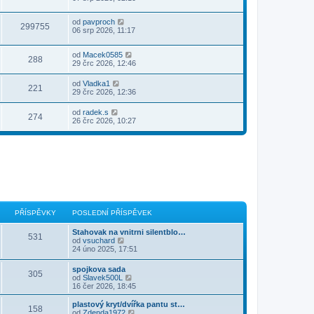
od
pavproch
299755
06 srp 2026, 11:17
od
Macek0585
288
29 črc 2026, 12:46
od
Vladka1
221
29 črc 2026, 12:36
od
radek.s
274
26 črc 2026, 10:27
PŘÍSPĚVKY
POSLEDNÍ PŘÍSPĚVEK
Stahovak na vnitrni silentblo…
531
Z
od
vsuchard
o
24 úno 2025, 17:51
b
r
spojkova sada
305
a
Z
od
Slavek500L
z
o
16 čer 2026, 18:45
i
b
t
r
plastový kryt/dvířka pantu st…
p
158
a
Z
od
Zdenda1972