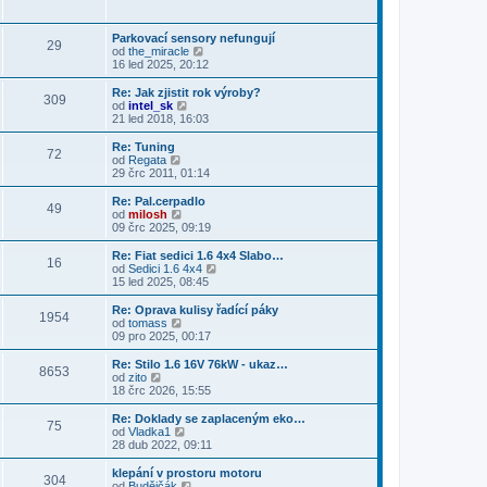
s
i
b
ě
ř
l
t
r
v
í
e
p
a
e
s
Parkovací sensory nefungují
d
o
29
z
k
p
Z
od
the_miracle
n
s
i
ě
o
16 led 2025, 20:12
í
l
t
v
b
p
e
p
e
r
Re: Jak zjistit rok výroby?
ř
d
o
309
k
a
Z
od
intel_sk
í
n
s
z
o
21 led 2018, 16:03
s
í
l
i
b
p
p
e
t
r
ě
Re: Tuning
ř
d
72
p
a
v
Z
od
Regata
í
n
o
z
e
o
29 črc 2011, 01:14
s
í
s
i
k
b
p
p
l
t
r
ě
Re: Pal.cerpadlo
ř
e
49
p
a
v
Z
od
milosh
í
d
o
z
e
o
09 črc 2025, 09:19
s
n
s
i
k
b
p
í
l
t
r
ě
Re: Fiat sedici 1.6 4x4 Slabo…
p
e
16
p
a
v
Z
od
Sedici 1.6 4x4
ř
d
o
z
e
o
15 led 2025, 08:45
í
n
s
i
k
b
s
í
l
t
r
Re: Oprava kulisy řadící páky
p
p
e
1954
p
a
Z
od
tomass
ě
ř
d
o
z
o
09 pro 2025, 00:17
v
í
n
s
i
b
e
s
í
l
t
r
k
Re: Stilo 1.6 16V 76kW - ukaz…
p
p
e
8653
p
a
Z
od
zito
ě
ř
d
o
z
o
18 črc 2026, 15:55
v
í
n
s
i
b
e
s
í
l
t
r
k
Re: Doklady se zaplaceným eko…
p
p
e
75
p
a
Z
od
Vladka1
ě
ř
d
o
z
o
28 dub 2022, 09:11
v
í
n
s
i
b
e
s
í
l
t
r
k
klepání v prostoru motoru
p
p
e
304
p
a
Z
od
Budějčák
ě