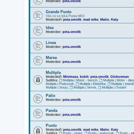
Moderátor:
peta.smolik
Grande Punto
Vše co se týká Punta MK3
Moderátoři:
peta.smolik
,
mad mike
,
Matto
,
Katy
Idea
Moderátor:
peta.smolik
Linea
Moderátor:
peta.smolik
Marea
Moderátor:
peta.smolik
Multipla
Moderátoři:
Minimaxa
,
kubiii
,
peta.smolik
,
Globusman
Subfóra:
Multipla | Motor - benzín
,
Multipla | Motor - dies
Multipla | Podvozek
,
Multipla | Elektrika
,
Multipla | Interié
Multipla | Srazy
,
Multipla | Servis
,
Multipla | Ostatní
Palio
Moderátor:
peta.smolik
Panda
Moderátor:
peta.smolik
Punto
Moderátoři:
peta.smolik
,
mad mike
,
Matto
,
Katy
Subfóra:
Punto - motor
,
Punto - podvozek
,
Punto - el