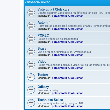
VŠEOBECNÝ POKEC
Vaše auta / Club cars
Ukažte ostatním vaše auto a rozšiřte náš fan klub Fiat. Poku
Moderátoři:
peta.smolik
,
Globusman
Auto-hifi
Rady, jak co zapojit, jaké jsou nejlepší značky komponentů d
Moderátoři:
peta.smolik
,
Globusman
POKEC
Pokec o všem, co se jinam nehodí.
Moderátoři:
peta.smolik
,
Globusman
Srazy
Vše o srazech, tuning akcích, výstavách atd.
Moderátoři:
peta.smolik
,
Globusman
Video
Pokud máte nějaké zajímavé video, tak odkaz můžete dát p
Moderátoři:
peta.smolik
,
Globusman
Tuning
Moderátoři:
peta.smolik
,
Globusman
Odkazy
Zajímavé stránky
Moderátoři:
peta.smolik
,
Globusman
Technická Sekce
Vše co se týká techniky, zapojení, ND
Moderátoři:
peta.smolik
,
Globusman