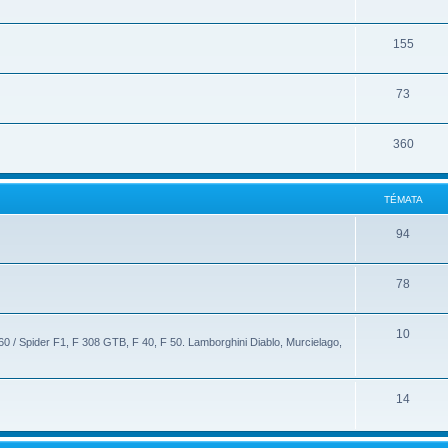
155
73
360
TÉMATA
94
78
10
60 / Spider F1, F 308 GTB, F 40, F 50. Lamborghini Diablo, Murcielago,
14