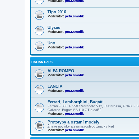
Moderátor:
peta.smolik
Tipo 2016
Moderátor:
peta.smolik
Ulysee
Moderátor:
peta.smolik
Uno
Moderátor:
peta.smolik
ITALIAN CARS
ALFA ROMEO
Moderátor:
peta.smolik
LANCIA
Moderátor:
peta.smolik
Ferrari, Lamborghini, Bugatti
Ferrari F 355, F 550 / Maranello V12, Testarossa, F 348, F 3
Gallardo. Bugatti EB 110 GT a další
Moderátor:
peta.smolik
Prototypy a ostatní modely
Žhavé novinky a zajímavosti od značky Fiat
Moderátor:
peta.smolik