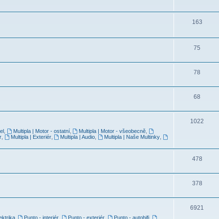
163
75
78
68
1022
el
,
Multipla | Motor - ostatní
,
Multipla | Motor - všeobecně
,
r
,
Multipla | Exteriér
,
Multipla | Audio
,
Multipla | Naše Multinky
,
478
378
6921
ektrika
,
Punto - interiér
,
Punto - exteriér
,
Punto - autohifi
,