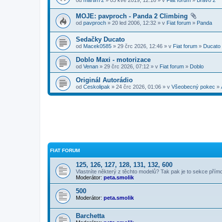
MOJE: pavproch - Panda 2 Climbing
od
pavproch
» 20 led 2006, 12:32 » v
Fiat forum
»
Panda
Sedačky Ducato
od
Macek0585
» 29 črc 2026, 12:46 » v
Fiat forum
»
Ducato
Doblo Maxi - motorizace
od
Venan
» 29 črc 2026, 07:12 » v
Fiat forum
»
Doblo
Originál Autorádio
od
Ceskolipak
» 24 črc 2026, 01:06 » v
Všeobecný pokec
»
FIAT FORUM
125, 126, 127, 128, 131, 132, 600
Vlastníte některý z těchto modelů? Tak pak je to sekce přím
Moderátor:
peta.smolik
500
Moderátor:
peta.smolik
Barchetta