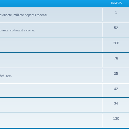
TÉMATA
1
d chcete, můžete napsat i recenzi.
52
o auta, co koupit a co ne.
268
76
35
rávě sem.
42
34
130