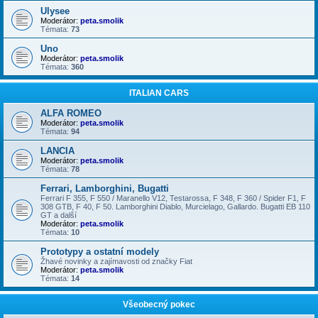
Ulysee
Moderátor:
peta.smolik
Témata:
73
Uno
Moderátor:
peta.smolik
Témata:
360
ITALIAN CARS
ALFA ROMEO
Moderátor:
peta.smolik
Témata:
94
LANCIA
Moderátor:
peta.smolik
Témata:
78
Ferrari, Lamborghini, Bugatti
Ferrari F 355, F 550 / Maranello V12, Testarossa, F 348, F 360 / Spider F1, F
308 GTB, F 40, F 50. Lamborghini Diablo, Murcielago, Gallardo. Bugatti EB 110
GT a další
Moderátor:
peta.smolik
Témata:
10
Prototypy a ostatní modely
Žhavé novinky a zajímavosti od značky Fiat
Moderátor:
peta.smolik
Témata:
14
Všeobecný pokec