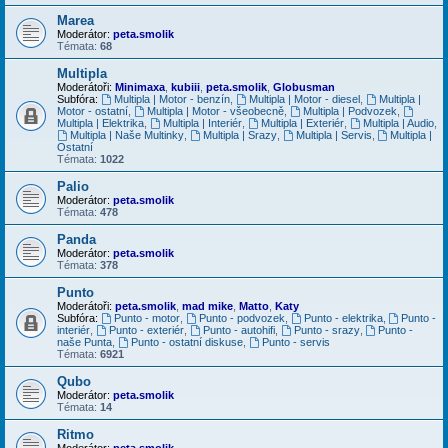
Marea
Moderátor:
peta.smolik
Témata:
68
Multipla
Moderátoři:
Minimaxa
,
kubiii
,
peta.smolik
,
Globusman
Subfóra:
Multipla | Motor - benzín
,
Multipla | Motor - diesel
,
Multipla |
Motor - ostatní
,
Multipla | Motor - všeobecně
,
Multipla | Podvozek
,
Multipla | Elektrika
,
Multipla | Interiér
,
Multipla | Exteriér
,
Multipla | Audio
,
Multipla | Naše Multinky
,
Multipla | Srazy
,
Multipla | Servis
,
Multipla |
Ostatní
Témata:
1022
Palio
Moderátor:
peta.smolik
Témata:
478
Panda
Moderátor:
peta.smolik
Témata:
378
Punto
Moderátoři:
peta.smolik
,
mad mike
,
Matto
,
Katy
Subfóra:
Punto - motor
,
Punto - podvozek
,
Punto - elektrika
,
Punto -
interiér
,
Punto - exteriér
,
Punto - autohifi
,
Punto - srazy
,
Punto -
naše Punta
,
Punto - ostatní diskuse
,
Punto - servis
Témata:
6921
Qubo
Moderátor:
peta.smolik
Témata:
14
Ritmo
Moderátor:
peta.smolik