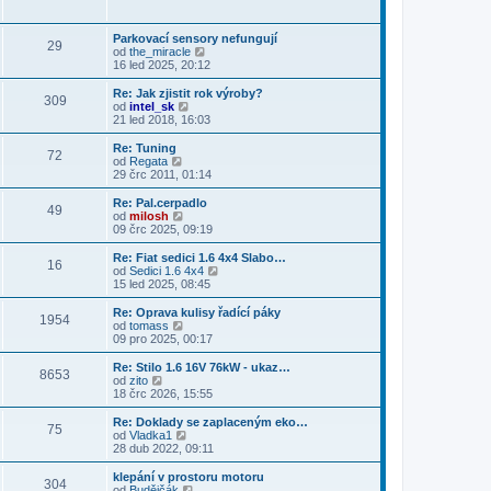
s
i
b
ě
ř
l
t
r
v
í
e
p
a
e
s
Parkovací sensory nefungují
d
o
29
z
k
p
Z
od
the_miracle
n
s
i
ě
o
16 led 2025, 20:12
í
l
t
v
b
p
e
p
e
r
Re: Jak zjistit rok výroby?
ř
d
o
309
k
a
Z
od
intel_sk
í
n
s
z
o
21 led 2018, 16:03
s
í
l
i
b
p
p
e
t
r
ě
Re: Tuning
ř
d
72
p
a
v
Z
od
Regata
í
n
o
z
e
o
29 črc 2011, 01:14
s
í
s
i
k
b
p
p
l
t
r
ě
Re: Pal.cerpadlo
ř
e
49
p
a
v
Z
od
milosh
í
d
o
z
e
o
09 črc 2025, 09:19
s
n
s
i
k
b
p
í
l
t
r
ě
Re: Fiat sedici 1.6 4x4 Slabo…
p
e
16
p
a
v
Z
od
Sedici 1.6 4x4
ř
d
o
z
e
o
15 led 2025, 08:45
í
n
s
i
k
b
s
í
l
t
r
Re: Oprava kulisy řadící páky
p
p
e
1954
p
a
Z
od
tomass
ě
ř
d
o
z
o
09 pro 2025, 00:17
v
í
n
s
i
b
e
s
í
l
t
r
k
Re: Stilo 1.6 16V 76kW - ukaz…
p
p
e
8653
p
a
Z
od
zito
ě
ř
d
o
z
o
18 črc 2026, 15:55
v
í
n
s
i
b
e
s
í
l
t
r
k
Re: Doklady se zaplaceným eko…
p
p
e
75
p
a
Z
od
Vladka1
ě
ř
d
o
z
o
28 dub 2022, 09:11
v
í
n
s
i
b
e
s
í
l
t
r
k
klepání v prostoru motoru
p
p
e
304
p
a
Z
od
Budějčák
ě