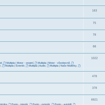
163
75
78
68
1022
el
,
Multipla | Motor - ostatní
,
Multipla | Motor - všeobecně
,
r
,
Multipla | Exteriér
,
Multipla | Audio
,
Multipla | Naše Multinky
,
478
378
6921
ektrika
,
Punto - interiér
,
Punto - exteriér
,
Punto - autohifi
,