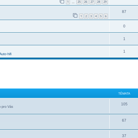
1
25
26
27
28
29
…
87
1
2
3
4
5
6
0
1
1
Auto-hifi
TÉMATA
105
o pro Vás
67
37