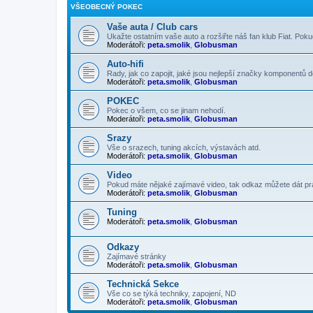
VŠEOBECNÝ POKEC
Vaše auta / Club cars
Ukažte ostatním vaše auto a rozšiřte náš fan klub Fiat. Poku
Moderátoři:
peta.smolik
,
Globusman
Auto-hifi
Rady, jak co zapojit, jaké jsou nejlepší značky komponentů d
Moderátoři:
peta.smolik
,
Globusman
POKEC
Pokec o všem, co se jinam nehodí.
Moderátoři:
peta.smolik
,
Globusman
Srazy
Vše o srazech, tuning akcích, výstavách atd.
Moderátoři:
peta.smolik
,
Globusman
Video
Pokud máte nějaké zajímavé video, tak odkaz můžete dát p
Moderátoři:
peta.smolik
,
Globusman
Tuning
Moderátoři:
peta.smolik
,
Globusman
Odkazy
Zajímavé stránky
Moderátoři:
peta.smolik
,
Globusman
Technická Sekce
Vše co se týká techniky, zapojení, ND
Moderátoři:
peta.smolik
,
Globusman