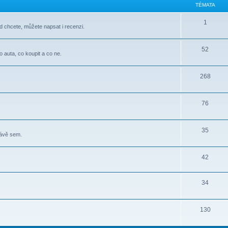
TÉMATA
1
d chcete, můžete napsat i recenzi.
52
o auta, co koupit a co ne.
268
76
35
rávě sem.
42
34
130