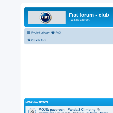
Fiat forum - club
Fiat klub a forum.
Rychlé odkazy
FAQ
Obsah fóra
NEDÁVNÁ TÉMATA
MOJE: pavproch - Panda 2 Climbing
od
pavproch
» 20 led 2006, 12:32 » v
Fiat forum
»
Panda