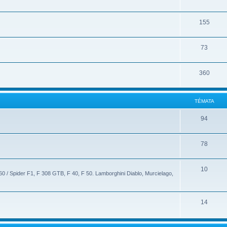
155
73
360
TÉMATA
94
78
10
60 / Spider F1, F 308 GTB, F 40, F 50. Lamborghini Diablo, Murcielago,
14