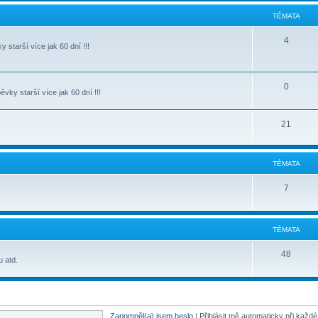
TÉMATA
4
starší více jak 60 dní !!!
0
ky starší více jak 60 dní !!!
21
TÉMATA
7
TÉMATA
48
u atd.
Zapomněl(a) jsem heslo
|
Přihlásit mě automaticky při každ