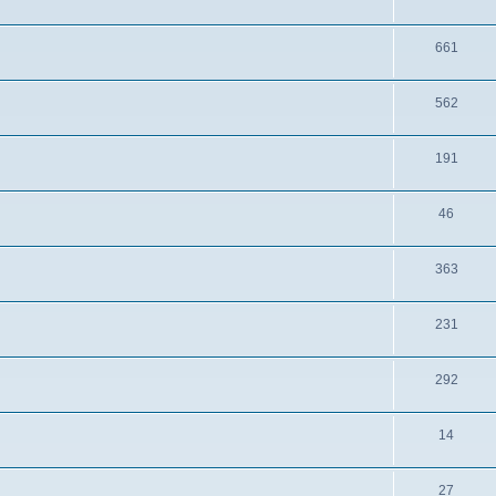
661
562
191
46
363
231
292
14
27