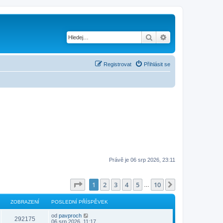
Hledat
Pokročilé hledání
Registrovat
Přihlásit se
Právě je 06 srp 2026, 23:11
Stránka
1
z
10
1
2
3
4
5
10
Další
…
ZOBRAZENÍ
POSLEDNÍ PŘÍSPĚVEK
od
pavproch
292175
06 srp 2026, 11:17