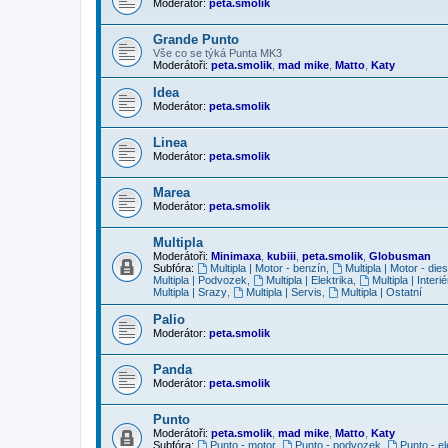
Moderátor:
peta.smolik
Grande Punto
Vše co se týká Punta MK3
Moderátoři:
peta.smolik
,
mad mike
,
Matto
,
Katy
Idea
Moderátor:
peta.smolik
Linea
Moderátor:
peta.smolik
Marea
Moderátor:
peta.smolik
Multipla
Moderátoři:
Minimaxa
,
kubiii
,
peta.smolik
,
Globusman
Subfóra:
Multipla | Motor - benzín
,
Multipla | Motor - dies
Multipla | Podvozek
,
Multipla | Elektrika
,
Multipla | Interié
Multipla | Srazy
,
Multipla | Servis
,
Multipla | Ostatní
Palio
Moderátor:
peta.smolik
Panda
Moderátor:
peta.smolik
Punto
Moderátoři:
peta.smolik
,
mad mike
,
Matto
,
Katy
Subfóra:
Punto - motor
,
Punto - podvozek
,
Punto - el