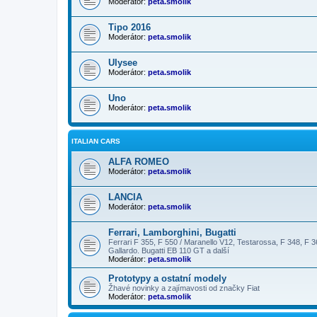
Moderátor:
peta.smolik
Tipo 2016
Moderátor:
peta.smolik
Ulysee
Moderátor:
peta.smolik
Uno
Moderátor:
peta.smolik
ITALIAN CARS
ALFA ROMEO
Moderátor:
peta.smolik
LANCIA
Moderátor:
peta.smolik
Ferrari, Lamborghini, Bugatti
Ferrari F 355, F 550 / Maranello V12, Testarossa, F 348, F 3
Gallardo. Bugatti EB 110 GT a další
Moderátor:
peta.smolik
Prototypy a ostatní modely
Žhavé novinky a zajímavosti od značky Fiat
Moderátor:
peta.smolik