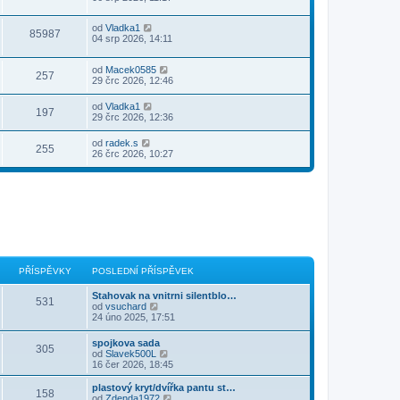
od
Vladka1
85987
04 srp 2026, 14:11
od
Macek0585
257
29 črc 2026, 12:46
od
Vladka1
197
29 črc 2026, 12:36
od
radek.s
255
26 črc 2026, 10:27
PŘÍSPĚVKY
POSLEDNÍ PŘÍSPĚVEK
Stahovak na vnitrni silentblo…
531
Z
od
vsuchard
o
24 úno 2025, 17:51
b
r
spojkova sada
305
a
Z
od
Slavek500L
z
o
16 čer 2026, 18:45
i
b
t
r
plastový kryt/dvířka pantu st…
p
158
a
Z
od
Zdenda1972