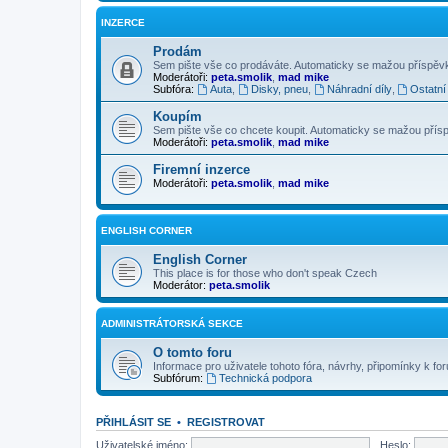
INZERCE
Prodám
Sem pište vše co prodáváte. Automaticky se mažou příspěvky 
Moderátoři:
peta.smolik
,
mad mike
Subfóra:
Auta
,
Disky, pneu
,
Náhradní díly
,
Ostatní
Koupím
Sem pište vše co chcete koupit. Automaticky se mažou příspěv
Moderátoři:
peta.smolik
,
mad mike
Firemní inzerce
Moderátoři:
peta.smolik
,
mad mike
ENGLISH CORNER
English Corner
This place is for those who don't speak Czech
Moderátor:
peta.smolik
ADMINISTRÁTORSKÁ SEKCE
O tomto foru
Informace pro uživatele tohoto fóra, návrhy, připomínky k for
Subfórum:
Technická podpora
PŘIHLÁSIT SE
•
REGISTROVAT
Uživatelské jméno:
Heslo: