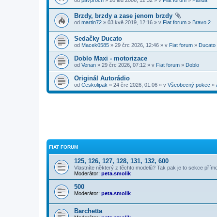
Brzdy, brzdy a zase jenom brzdy
od
martin72
» 03 kvě 2019, 12:16 » v
Fiat forum
»
Bravo 2
Sedačky Ducato
od
Macek0585
» 29 črc 2026, 12:46 » v
Fiat forum
»
Ducato
Doblo Maxi - motorizace
od
Venan
» 29 črc 2026, 07:12 » v
Fiat forum
»
Doblo
Originál Autorádio
od
Ceskolipak
» 24 črc 2026, 01:06 » v
Všeobecný pokec
»
FIAT FORUM
125, 126, 127, 128, 131, 132, 600
Vlastníte některý z těchto modelů? Tak pak je to sekce přím
Moderátor:
peta.smolik
500
Moderátor:
peta.smolik
Barchetta