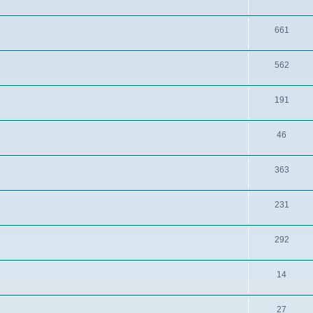
661
562
191
46
363
231
292
14
27