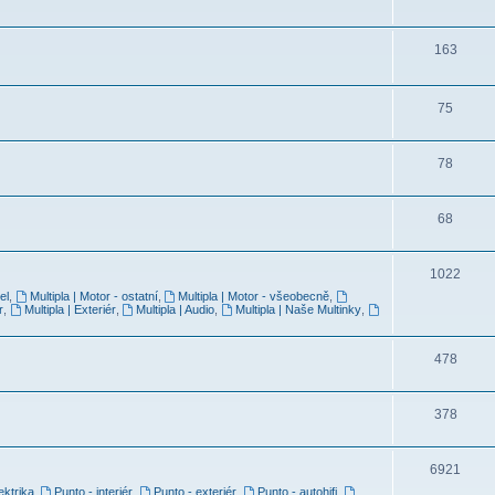
163
75
78
68
1022
el
,
Multipla | Motor - ostatní
,
Multipla | Motor - všeobecně
,
r
,
Multipla | Exteriér
,
Multipla | Audio
,
Multipla | Naše Multinky
,
478
378
6921
ektrika
,
Punto - interiér
,
Punto - exteriér
,
Punto - autohifi
,