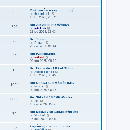
s
i
b
ě
ř
l
t
r
v
í
e
p
a
e
s
Parkovací sensory nefungují
d
o
29
z
k
p
Z
od
the_miracle
n
s
i
ě
o
16 led 2025, 20:12
í
l
t
v
b
p
e
p
e
r
Re: Jak zjistit rok výroby?
ř
d
o
309
k
a
Z
od
intel_sk
í
n
s
z
o
21 led 2018, 16:03
s
í
l
i
b
p
p
e
t
r
ě
Re: Tuning
ř
d
72
p
a
v
Z
od
Regata
í
n
o
z
e
o
29 črc 2011, 01:14
s
í
s
i
k
b
p
p
l
t
r
ě
Re: Pal.cerpadlo
ř
e
49
p
a
v
Z
od
milosh
í
d
o
z
e
o
09 črc 2025, 09:19
s
n
s
i
k
b
p
í
l
t
r
ě
Re: Fiat sedici 1.6 4x4 Slabo…
p
e
16
p
a
v
Z
od
Sedici 1.6 4x4
ř
d
o
z
e
o
15 led 2025, 08:45
í
n
s
i
k
b
s
í
l
t
r
Re: Oprava kulisy řadící páky
p
p
e
1954
p
a
Z
od
tomass
ě
ř
d
o
z
o
09 pro 2025, 00:17
v
í
n
s
i
b
e
s
í
l
t
r
k
Re: Stilo 1.6 16V 76kW - ukaz…
p
p
e
8653
p
a
Z
od
zito
ě
ř
d
o
z
o
18 črc 2026, 15:55
v
í
n
s
i
b
e
s
í
l
t
r
k
Re: Doklady se zaplaceným eko…
p
p
e
75
p
a
Z
od
Vladka1
ě
ř
d
o
z
o
28 dub 2022, 09:11
v
í
n
s
i
b
e
s
í
l
t
r
k
klepání v prostoru motoru
p
p
e
304
p
a
Z
od
Budějčák
ě