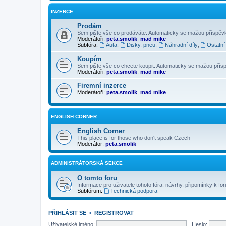
INZERCE
Prodám
Sem pište vše co prodáváte. Automaticky se mažou příspěvky 
Moderátoři:
peta.smolik
,
mad mike
Subfóra:
Auta
,
Disky, pneu
,
Náhradní díly
,
Ostatní
Koupím
Sem pište vše co chcete koupit. Automaticky se mažou příspěv
Moderátoři:
peta.smolik
,
mad mike
Firemní inzerce
Moderátoři:
peta.smolik
,
mad mike
ENGLISH CORNER
English Corner
This place is for those who don't speak Czech
Moderátor:
peta.smolik
ADMINISTRÁTORSKÁ SEKCE
O tomto foru
Informace pro uživatele tohoto fóra, návrhy, připomínky k for
Subfórum:
Technická podpora
PŘIHLÁSIT SE
•
REGISTROVAT
Uživatelské jméno:
Heslo: