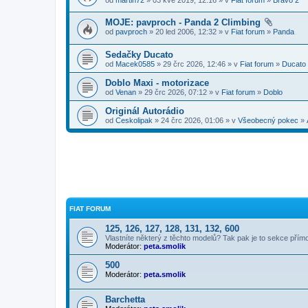
MOJE: pavproch - Panda 2 Climbing
od
pavproch
» 20 led 2006, 12:32 » v
Fiat forum
»
Panda
Sedačky Ducato
od
Macek0585
» 29 črc 2026, 12:46 » v
Fiat forum
»
Ducato
Doblo Maxi - motorizace
od
Venan
» 29 črc 2026, 07:12 » v
Fiat forum
»
Doblo
Originál Autorádio
od
Ceskolipak
» 24 črc 2026, 01:06 » v
Všeobecný pokec
»
FIAT FORUM
125, 126, 127, 128, 131, 132, 600
Vlastníte některý z těchto modelů? Tak pak je to sekce přím
Moderátor:
peta.smolik
500
Moderátor:
peta.smolik
Barchetta