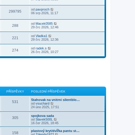
od
pavproch
299795
06 srp 2026, 11:17
od
Macek0585
288
29 črc 2026, 12:46
od
Vladka1
221
29 črc 2026, 12:36
od
radek.s
274
26 črc 2026, 10:27
PŘÍSPĚVKY
POSLEDNÍ PŘÍSPĚVEK
Stahovak na vnitrni silentblo…
531
Z
od
vsuchard
o
24 úno 2025, 17:51
b
r
spojkova sada
305
a
Z
od
Slavek500L
z
o
16 čer 2026, 18:45
i
b
t
r
plastový kryt/dvířka pantu st…
p
158
a
Z
od
Zdenda1972