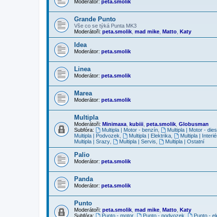
Moderátor:
peta.smolik
Grande Punto
Vše co se týká Punta MK3
Moderátoři:
peta.smolik
,
mad mike
,
Matto
,
Katy
Idea
Moderátor:
peta.smolik
Linea
Moderátor:
peta.smolik
Marea
Moderátor:
peta.smolik
Multipla
Moderátoři:
Minimaxa
,
kubiii
,
peta.smolik
,
Globusman
Subfóra:
Multipla | Motor - benzín
,
Multipla | Motor - dies
Multipla | Podvozek
,
Multipla | Elektrika
,
Multipla | Interié
Multipla | Srazy
,
Multipla | Servis
,
Multipla | Ostatní
Palio
Moderátor:
peta.smolik
Panda
Moderátor:
peta.smolik
Punto
Moderátoři:
peta.smolik
,
mad mike
,
Matto
,
Katy
Subfóra:
Punto - motor
,
Punto - podvozek
,
Punto - el