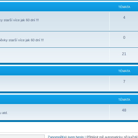
TÉMATA
4
starší více jak 60 dní !!!
0
ky starší více jak 60 dní !!!
21
TÉMATA
7
TÉMATA
48
u atd.
Zapomněl(a) jsem heslo
|
Přihlásit mě automaticky při každ