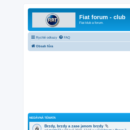
Fiat forum - club
Fiat klub a forum.
Rychlé odkazy
FAQ
Obsah fóra
NEDÁVNÁ TÉMATA
Brzdy, brzdy a zase jenom brzdy
od
martin72
» 03 kvě 2019, 12:16 » v
Fiat forum
»
Bravo 2