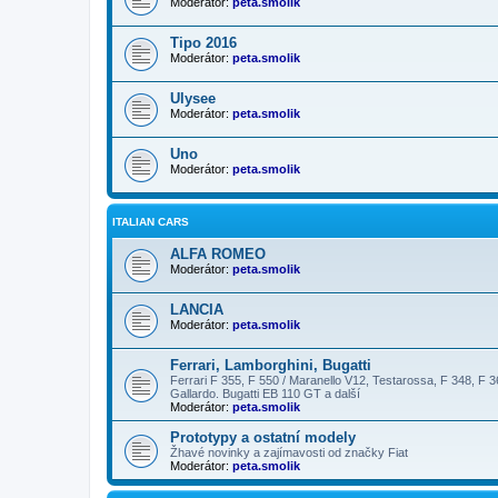
Moderátor:
peta.smolik
Tipo 2016
Moderátor:
peta.smolik
Ulysee
Moderátor:
peta.smolik
Uno
Moderátor:
peta.smolik
ITALIAN CARS
ALFA ROMEO
Moderátor:
peta.smolik
LANCIA
Moderátor:
peta.smolik
Ferrari, Lamborghini, Bugatti
Ferrari F 355, F 550 / Maranello V12, Testarossa, F 348, F 3
Gallardo. Bugatti EB 110 GT a další
Moderátor:
peta.smolik
Prototypy a ostatní modely
Žhavé novinky a zajímavosti od značky Fiat
Moderátor:
peta.smolik