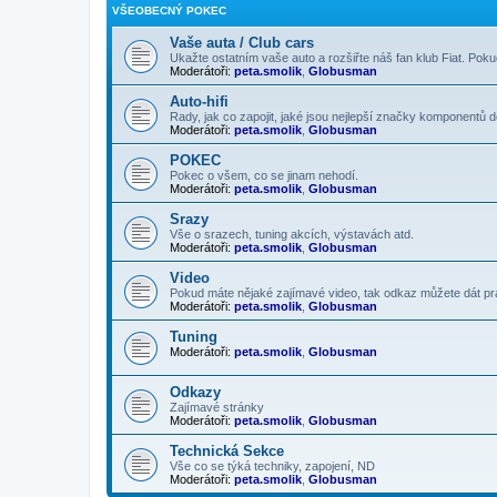
VŠEOBECNÝ POKEC
Vaše auta / Club cars
Ukažte ostatním vaše auto a rozšiřte náš fan klub Fiat. Poku
Moderátoři:
peta.smolik
,
Globusman
Auto-hifi
Rady, jak co zapojit, jaké jsou nejlepší značky komponentů d
Moderátoři:
peta.smolik
,
Globusman
POKEC
Pokec o všem, co se jinam nehodí.
Moderátoři:
peta.smolik
,
Globusman
Srazy
Vše o srazech, tuning akcích, výstavách atd.
Moderátoři:
peta.smolik
,
Globusman
Video
Pokud máte nějaké zajímavé video, tak odkaz můžete dát p
Moderátoři:
peta.smolik
,
Globusman
Tuning
Moderátoři:
peta.smolik
,
Globusman
Odkazy
Zajímavé stránky
Moderátoři:
peta.smolik
,
Globusman
Technická Sekce
Vše co se týká techniky, zapojení, ND
Moderátoři:
peta.smolik
,
Globusman