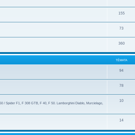
155
73
360
TÉMATA
94
78
10
60 / Spider F1, F 308 GTB, F 40, F 50. Lamborghini Diablo, Murcielago,
14