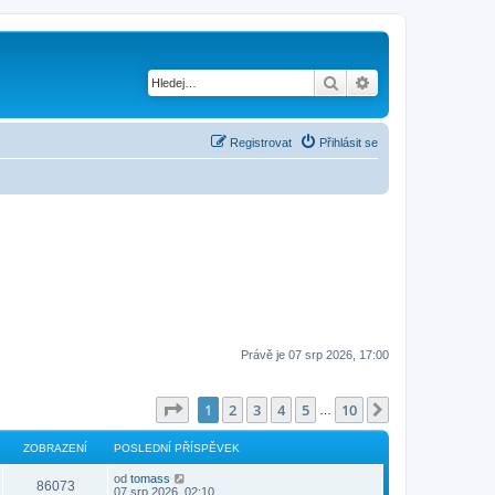
Hledat
Pokročilé hledání
Registrovat
Přihlásit se
Právě je 07 srp 2026, 17:00
Stránka
1
z
10
1
2
3
4
5
10
Další
…
ZOBRAZENÍ
POSLEDNÍ PŘÍSPĚVEK
od
tomass
86073
07 srp 2026, 02:10