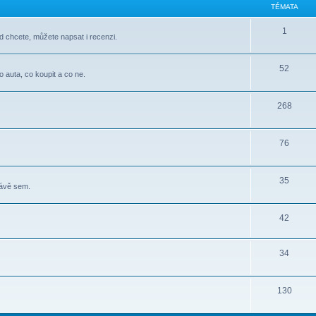
TÉMATA
1
d chcete, můžete napsat i recenzi.
52
o auta, co koupit a co ne.
268
76
35
rávě sem.
42
34
130