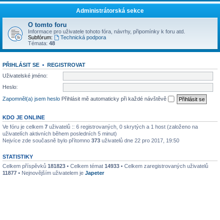
Administrátorská sekce
O tomto foru
Informace pro uživatele tohoto fóra, návrhy, připomínky k foru atd.
Subfórum:
Technická podpora
Témata:
48
PŘIHLÁSIT SE
•
REGISTROVAT
Uživatelské jméno:
Heslo:
Zapomněl(a) jsem heslo
Přihlásit mě automaticky při každé návštěvě
KDO JE ONLINE
Ve fóru je celkem
7
uživatelů :: 6 registrovaných, 0 skrytých a 1 host (založeno na
uživatelích aktivních během posledních 5 minut)
Nejvíce zde současně bylo přítomno
373
uživatelů dne 22 pro 2017, 19:50
STATISTIKY
Celkem příspěvků
181823
• Celkem témat
14933
• Celkem zaregistrovaných uživatelů
11877
• Nejnovějším uživatelem je
Japeter