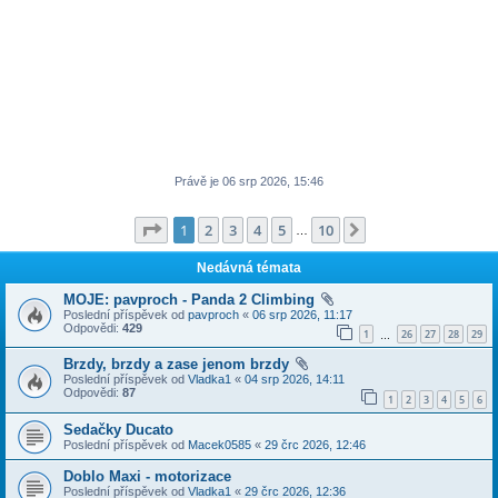
Právě je 06 srp 2026, 15:46
Stránka
1
z
10
1
2
3
4
5
10
Další
…
Nedávná témata
MOJE: pavproch - Panda 2 Climbing
Poslední příspěvek od
pavproch
«
06 srp 2026, 11:17
Odpovědi:
429
1
26
27
28
29
…
Brzdy, brzdy a zase jenom brzdy
Poslední příspěvek od
Vladka1
«
04 srp 2026, 14:11
Odpovědi:
87
1
2
3
4
5
6
Sedačky Ducato
Poslední příspěvek od
Macek0585
«
29 črc 2026, 12:46
Doblo Maxi - motorizace
Poslední příspěvek od
Vladka1
«
29 črc 2026, 12:36