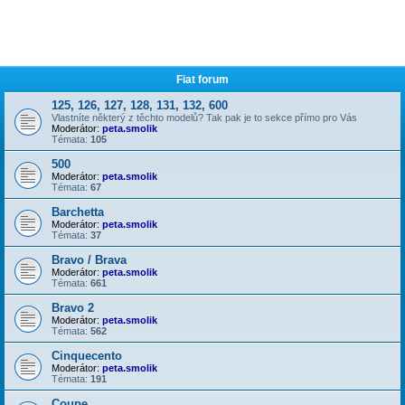
Fiat forum
125, 126, 127, 128, 131, 132, 600
Vlastníte některý z těchto modelů? Tak pak je to sekce přímo pro Vás
Moderátor:
peta.smolik
Témata:
105
500
Moderátor:
peta.smolik
Témata:
67
Barchetta
Moderátor:
peta.smolik
Témata:
37
Bravo / Brava
Moderátor:
peta.smolik
Témata:
661
Bravo 2
Moderátor:
peta.smolik
Témata:
562
Cinquecento
Moderátor:
peta.smolik
Témata:
191
Coupe