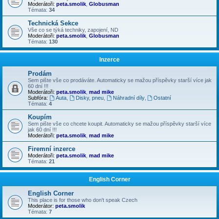
Moderátoři:
peta.smolik
,
Globusman
Témata:
34
Technická Sekce
Vše co se týká techniky, zapojení, ND
Moderátoři:
peta.smolik
,
Globusman
Témata:
130
Inzerce
Prodám
Sem pište vše co prodáváte. Automaticky se mažou příspěvky starší více jak
60 dní !!!
Moderátoři:
peta.smolik
,
mad mike
Subfóra:
Auta
,
Disky, pneu
,
Náhradní díly
,
Ostatní
Témata:
4
Koupím
Sem pište vše co chcete koupit. Automaticky se mažou příspěvky starší více
jak 60 dní !!!
Moderátoři:
peta.smolik
,
mad mike
Firemní inzerce
Moderátoři:
peta.smolik
,
mad mike
Témata:
21
English Corner
English Corner
This place is for those who don't speak Czech
Moderátor:
peta.smolik
Témata:
7