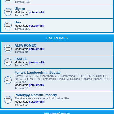
Témata:
155
Ulysee
Moderátor:
peta.smolik
Témata:
73
Uno
Moderátor:
peta.smolik
Témata:
360
ITALIAN CARS
ALFA ROMEO
Moderátor:
peta.smolik
Témata:
94
LANCIA
Moderátor:
peta.smolik
Témata:
78
Ferrari, Lamborghini, Bugatti
Ferrari F 355, F 550 / Maranello V12, Testarossa, F 348, F 360 / Spider F1, F
308 GTB, F 40, F 50. Lamborghini Diablo, Murcielago, Gallardo. Bugatti EB 110
GT a další
Moderátor:
peta.smolik
Témata:
10
Prototypy a ostatní modely
Žhavé novinky a zajímavosti od značky Fiat
Moderátor:
peta.smolik
Témata:
14
Všeobecný pokec