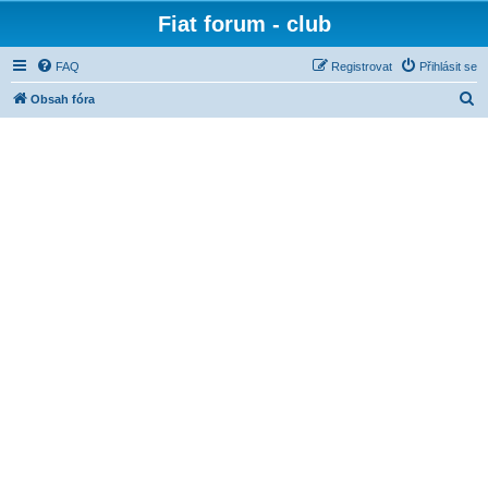
Fiat forum - club
FAQ
Registrovat
Přihlásit se
H
Obsah fóra
l
e
d
a
t