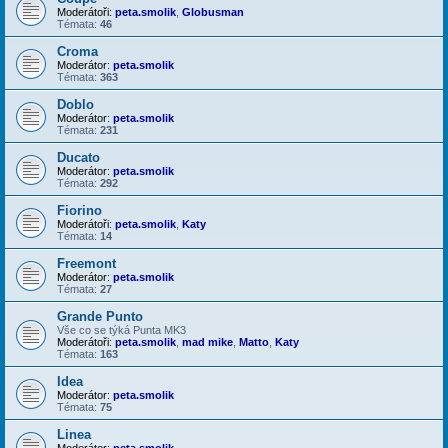
Moderátoři:
peta.smolik
,
Globusman
Témata:
46
Croma
Moderátor:
peta.smolik
Témata:
363
Doblo
Moderátor:
peta.smolik
Témata:
231
Ducato
Moderátor:
peta.smolik
Témata:
292
Fiorino
Moderátoři:
peta.smolik
,
Katy
Témata:
14
Freemont
Moderátor:
peta.smolik
Témata:
27
Grande Punto
Vše co se týká Punta MK3
Moderátoři:
peta.smolik
,
mad mike
,
Matto
,
Katy
Témata:
163
Idea
Moderátor:
peta.smolik
Témata:
75
Linea
Moderátor:
peta.smolik