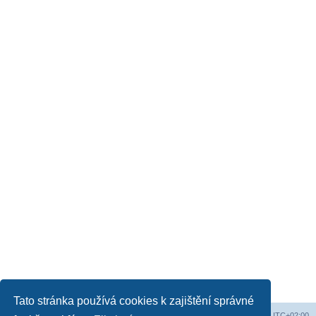
Tato stránka používá cookies k zajištění správné
Obsah fóra
Všechny časy jsou v
UTC+02:00