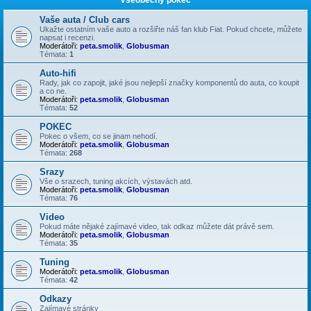
Vaše auta / Club cars
Ukažte ostatním vaše auto a rozšiřte náš fan klub Fiat. Pokud chcete, můžete
napsat i recenzi.
Moderátoři:
peta.smolik
,
Globusman
Témata:
1
Auto-hifi
Rady, jak co zapojit, jaké jsou nejlepší značky komponentů do auta, co koupit
a co ne.
Moderátoři:
peta.smolik
,
Globusman
Témata:
52
POKEC
Pokec o všem, co se jinam nehodí.
Moderátoři:
peta.smolik
,
Globusman
Témata:
268
Srazy
Vše o srazech, tuning akcích, výstavách atd.
Moderátoři:
peta.smolik
,
Globusman
Témata:
76
Video
Pokud máte nějaké zajímavé video, tak odkaz můžete dát právě sem.
Moderátoři:
peta.smolik
,
Globusman
Témata:
35
Tuning
Moderátoři:
peta.smolik
,
Globusman
Témata:
42
Odkazy
Zajímavé stránky