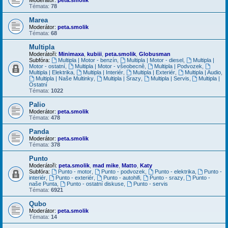
Témata:
78
Marea
Moderátor:
peta.smolik
Témata:
68
Multipla
Moderátoři:
Minimaxa
,
kubiii
,
peta.smolik
,
Globusman
Subfóra:
Multipla | Motor - benzín
,
Multipla | Motor - diesel
,
Multipla |
Motor - ostatní
,
Multipla | Motor - všeobecně
,
Multipla | Podvozek
,
Multipla | Elektrika
,
Multipla | Interiér
,
Multipla | Exteriér
,
Multipla | Audio
,
Multipla | Naše Multinky
,
Multipla | Srazy
,
Multipla | Servis
,
Multipla |
Ostatní
Témata:
1022
Palio
Moderátor:
peta.smolik
Témata:
478
Panda
Moderátor:
peta.smolik
Témata:
378
Punto
Moderátoři:
peta.smolik
,
mad mike
,
Matto
,
Katy
Subfóra:
Punto - motor
,
Punto - podvozek
,
Punto - elektrika
,
Punto -
interiér
,
Punto - exteriér
,
Punto - autohifi
,
Punto - srazy
,
Punto -
naše Punta
,
Punto - ostatní diskuse
,
Punto - servis
Témata:
6921
Qubo
Moderátor:
peta.smolik
Témata:
14