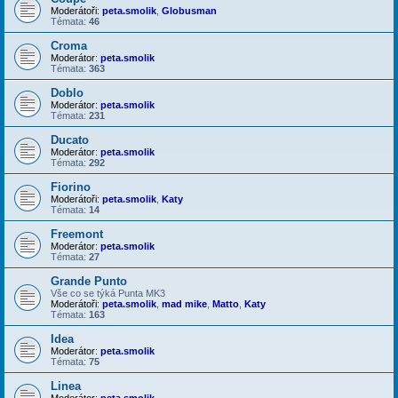
Moderátoři:
peta.smolik
,
Globusman
Témata:
46
Croma
Moderátor:
peta.smolik
Témata:
363
Doblo
Moderátor:
peta.smolik
Témata:
231
Ducato
Moderátor:
peta.smolik
Témata:
292
Fiorino
Moderátoři:
peta.smolik
,
Katy
Témata:
14
Freemont
Moderátor:
peta.smolik
Témata:
27
Grande Punto
Vše co se týká Punta MK3
Moderátoři:
peta.smolik
,
mad mike
,
Matto
,
Katy
Témata:
163
Idea
Moderátor:
peta.smolik
Témata:
75
Linea
Moderátor:
peta.smolik