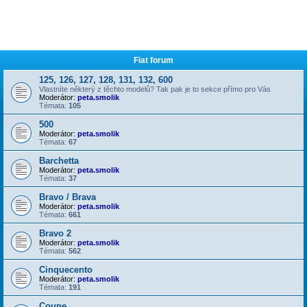
Fiat forum
125, 126, 127, 128, 131, 132, 600
Vlastníte některý z těchto modelů? Tak pak je to sekce přímo pro Vás
Moderátor:
peta.smolik
Témata:
105
500
Moderátor:
peta.smolik
Témata:
67
Barchetta
Moderátor:
peta.smolik
Témata:
37
Bravo / Brava
Moderátor:
peta.smolik
Témata:
661
Bravo 2
Moderátor:
peta.smolik
Témata:
562
Cinquecento
Moderátor:
peta.smolik
Témata:
191
Coupe