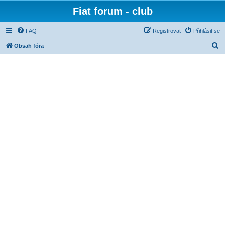
Fiat forum - club
FAQ
Registrovat
Přihlásit se
H
Obsah fóra
l
e
d
a
t