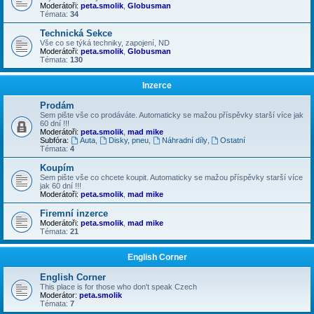
Moderátoři:
peta.smolik
,
Globusman
Témata:
34
Technická Sekce
Vše co se týká techniky, zapojení, ND
Moderátoři:
peta.smolik
,
Globusman
Témata:
130
Inzerce
Prodám
Sem pište vše co prodáváte. Automaticky se mažou příspěvky starší více jak
60 dní !!!
Moderátoři:
peta.smolik
,
mad mike
Subfóra:
Auta
,
Disky, pneu
,
Náhradní díly
,
Ostatní
Témata:
4
Koupím
Sem pište vše co chcete koupit. Automaticky se mažou příspěvky starší více
jak 60 dní !!!
Moderátoři:
peta.smolik
,
mad mike
Firemní inzerce
Moderátoři:
peta.smolik
,
mad mike
Témata:
21
English Corner
English Corner
This place is for those who don't speak Czech
Moderátor:
peta.smolik
Témata:
7