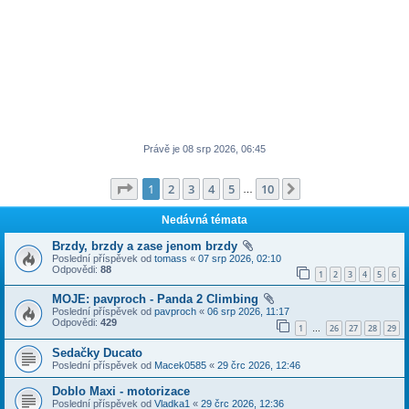
Právě je 08 srp 2026, 06:45
Stránka
1
z
10
1
2
3
4
5
10
Další
…
Nedávná témata
Brzdy, brzdy a zase jenom brzdy
Poslední příspěvek od
tomass
«
07 srp 2026, 02:10
Odpovědi:
88
1
2
3
4
5
6
MOJE: pavproch - Panda 2 Climbing
Poslední příspěvek od
pavproch
«
06 srp 2026, 11:17
Odpovědi:
429
1
26
27
28
29
…
Sedačky Ducato
Poslední příspěvek od
Macek0585
«
29 črc 2026, 12:46
Doblo Maxi - motorizace
Poslední příspěvek od
Vladka1
«
29 črc 2026, 12:36