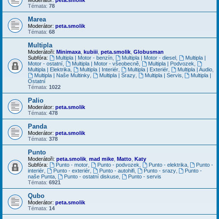
Témata:
78
Marea
Moderátor:
peta.smolik
Témata:
68
Multipla
Moderátoři:
Minimaxa
,
kubiii
,
peta.smolik
,
Globusman
Subfóra:
Multipla | Motor - benzín
,
Multipla | Motor - diesel
,
Multipla |
Motor - ostatní
,
Multipla | Motor - všeobecně
,
Multipla | Podvozek
,
Multipla | Elektrika
,
Multipla | Interiér
,
Multipla | Exteriér
,
Multipla | Audio
,
Multipla | Naše Multinky
,
Multipla | Srazy
,
Multipla | Servis
,
Multipla |
Ostatní
Témata:
1022
Palio
Moderátor:
peta.smolik
Témata:
478
Panda
Moderátor:
peta.smolik
Témata:
378
Punto
Moderátoři:
peta.smolik
,
mad mike
,
Matto
,
Katy
Subfóra:
Punto - motor
,
Punto - podvozek
,
Punto - elektrika
,
Punto -
interiér
,
Punto - exteriér
,
Punto - autohifi
,
Punto - srazy
,
Punto -
naše Punta
,
Punto - ostatní diskuse
,
Punto - servis
Témata:
6921
Qubo
Moderátor:
peta.smolik
Témata:
14