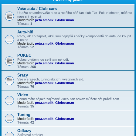
Vaše auta / Club cars
Ukažte ostatním vaše auto a rozšiřte náš fan klub Fiat. Pokud chcete, můžete
napsat i recenzi.
Moderátoři:
peta.smolik
,
Globusman
Témata:
1
Auto-hifi
Rady, jak co zapojit, jaké jsou nejlepší značky komponentů do auta, co koupit
a co ne.
Moderátoři:
peta.smolik
,
Globusman
Témata:
52
POKEC
Pokec o všem, co se jinam nehodí.
Moderátoři:
peta.smolik
,
Globusman
Témata:
268
Srazy
Vše o srazech, tuning akcích, výstavách atd.
Moderátoři:
peta.smolik
,
Globusman
Témata:
76
Video
Pokud máte nějaké zajímavé video, tak odkaz můžete dát právě sem.
Moderátoři:
peta.smolik
,
Globusman
Témata:
35
Tuning
Moderátoři:
peta.smolik
,
Globusman
Témata:
42
Odkazy
Zajímavé stránky