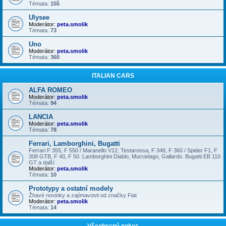
Témata:
155
Ulysee
Moderátor:
peta.smolik
Témata:
73
Uno
Moderátor:
peta.smolik
Témata:
360
ITALIAN CARS
ALFA ROMEO
Moderátor:
peta.smolik
Témata:
94
LANCIA
Moderátor:
peta.smolik
Témata:
78
Ferrari, Lamborghini, Bugatti
Ferrari F 355, F 550 / Maranello V12, Testarossa, F 348, F 360 / Spider F1, F
308 GTB, F 40, F 50. Lamborghini Diablo, Murcielago, Gallardo. Bugatti EB 110
GT a další
Moderátor:
peta.smolik
Témata:
10
Prototypy a ostatní modely
Žhavé novinky a zajímavosti od značky Fiat
Moderátor:
peta.smolik
Témata:
14
Všeobecný pokec