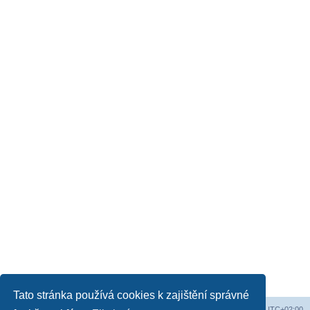
Tato stránka používá cookies k zajištění správné
Obsah fóra
Všechny časy jsou v
UTC+02:00