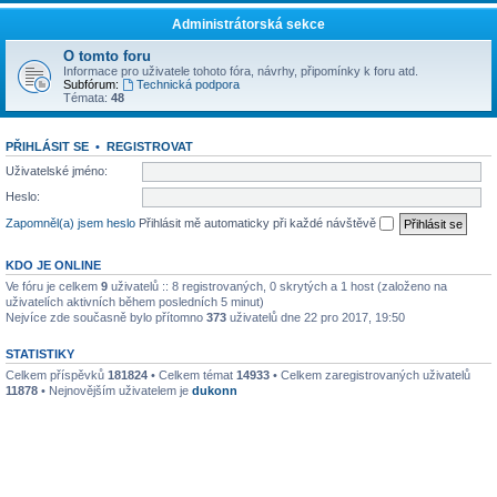
Administrátorská sekce
O tomto foru
Informace pro uživatele tohoto fóra, návrhy, připomínky k foru atd.
Subfórum:
Technická podpora
Témata:
48
PŘIHLÁSIT SE
•
REGISTROVAT
Uživatelské jméno:
Heslo:
Zapomněl(a) jsem heslo
Přihlásit mě automaticky při každé návštěvě
KDO JE ONLINE
Ve fóru je celkem
9
uživatelů :: 8 registrovaných, 0 skrytých a 1 host (založeno na
uživatelích aktivních během posledních 5 minut)
Nejvíce zde současně bylo přítomno
373
uživatelů dne 22 pro 2017, 19:50
STATISTIKY
Celkem příspěvků
181824
• Celkem témat
14933
• Celkem zaregistrovaných uživatelů
11878
• Nejnovějším uživatelem je
dukonn