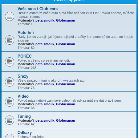
Vaše auta / Club cars
Ukažte ostatním vaše auto a rozšiřte náš fan klub Fiat. Pokud chcete, můžete
napsat i recenzi.
Moderátoři:
peta.smolik
,
Globusman
Témata:
1
Auto-hifi
Rady, jak co zapojit, jaké jsou nejlepší značky komponentů do auta, co koupit
a co ne.
Moderátoři:
peta.smolik
,
Globusman
Témata:
52
POKEC
Pokec o všem, co se jinam nehodí.
Moderátoři:
peta.smolik
,
Globusman
Témata:
268
Srazy
Vše o srazech, tuning akcích, výstavách atd.
Moderátoři:
peta.smolik
,
Globusman
Témata:
76
Video
Pokud máte nějaké zajímavé video, tak odkaz můžete dát právě sem.
Moderátoři:
peta.smolik
,
Globusman
Témata:
35
Tuning
Moderátoři:
peta.smolik
,
Globusman
Témata:
42
Odkazy
Zajímavé stránky