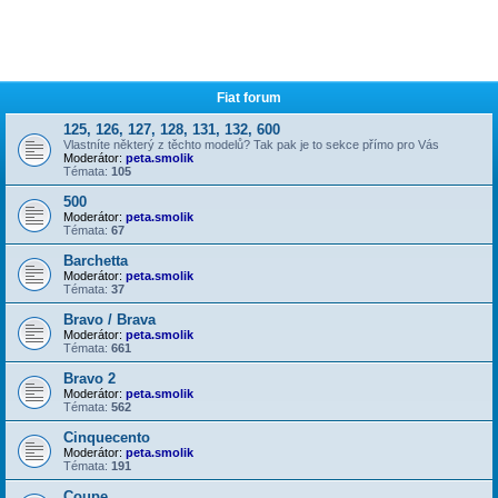
Fiat forum
125, 126, 127, 128, 131, 132, 600
Vlastníte některý z těchto modelů? Tak pak je to sekce přímo pro Vás
Moderátor:
peta.smolik
Témata:
105
500
Moderátor:
peta.smolik
Témata:
67
Barchetta
Moderátor:
peta.smolik
Témata:
37
Bravo / Brava
Moderátor:
peta.smolik
Témata:
661
Bravo 2
Moderátor:
peta.smolik
Témata:
562
Cinquecento
Moderátor:
peta.smolik
Témata:
191
Coupe