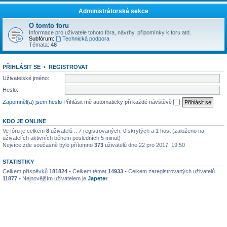
Administrátorská sekce
O tomto foru
Informace pro uživatele tohoto fóra, návrhy, připomínky k foru atd.
Subfórum:
Technická podpora
Témata:
48
PŘIHLÁSIT SE
•
REGISTROVAT
Uživatelské jméno:
Heslo:
Zapomněl(a) jsem heslo
Přihlásit mě automaticky při každé návštěvě
KDO JE ONLINE
Ve fóru je celkem
8
uživatelů :: 7 registrovaných, 0 skrytých a 1 host (založeno na
uživatelích aktivních během posledních 5 minut)
Nejvíce zde současně bylo přítomno
373
uživatelů dne 22 pro 2017, 19:50
STATISTIKY
Celkem příspěvků
181824
• Celkem témat
14933
• Celkem zaregistrovaných uživatelů
11877
• Nejnovějším uživatelem je
Japeter