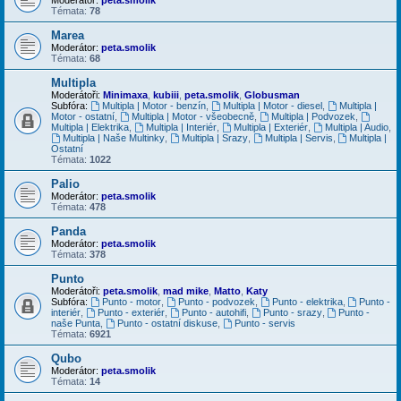
Témata:
78
Marea
Moderátor:
peta.smolik
Témata:
68
Multipla
Moderátoři:
Minimaxa
,
kubiii
,
peta.smolik
,
Globusman
Subfóra:
Multipla | Motor - benzín
,
Multipla | Motor - diesel
,
Multipla |
Motor - ostatní
,
Multipla | Motor - všeobecně
,
Multipla | Podvozek
,
Multipla | Elektrika
,
Multipla | Interiér
,
Multipla | Exteriér
,
Multipla | Audio
,
Multipla | Naše Multinky
,
Multipla | Srazy
,
Multipla | Servis
,
Multipla |
Ostatní
Témata:
1022
Palio
Moderátor:
peta.smolik
Témata:
478
Panda
Moderátor:
peta.smolik
Témata:
378
Punto
Moderátoři:
peta.smolik
,
mad mike
,
Matto
,
Katy
Subfóra:
Punto - motor
,
Punto - podvozek
,
Punto - elektrika
,
Punto -
interiér
,
Punto - exteriér
,
Punto - autohifi
,
Punto - srazy
,
Punto -
naše Punta
,
Punto - ostatní diskuse
,
Punto - servis
Témata:
6921
Qubo
Moderátor:
peta.smolik
Témata:
14