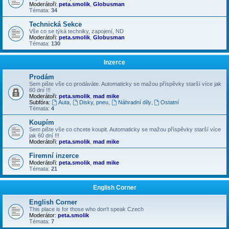
Moderátoři:
peta.smolik
,
Globusman
Témata:
34
Technická Sekce
Vše co se týká techniky, zapojení, ND
Moderátoři:
peta.smolik
,
Globusman
Témata:
130
Inzerce
Prodám
Sem pište vše co prodáváte. Automaticky se mažou příspěvky starší více jak
60 dní !!!
Moderátoři:
peta.smolik
,
mad mike
Subfóra:
Auta
,
Disky, pneu
,
Náhradní díly
,
Ostatní
Témata:
4
Koupím
Sem pište vše co chcete koupit. Automaticky se mažou příspěvky starší více
jak 60 dní !!!
Moderátoři:
peta.smolik
,
mad mike
Firemní inzerce
Moderátoři:
peta.smolik
,
mad mike
Témata:
21
English Corner
English Corner
This place is for those who don't speak Czech
Moderátor:
peta.smolik
Témata:
7