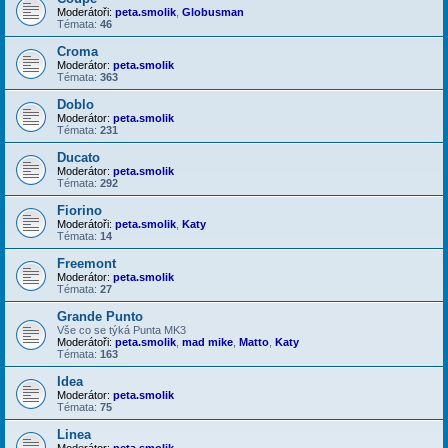
Moderátoři:
peta.smolik
,
Globusman
Témata:
46
Croma
Moderátor:
peta.smolik
Témata:
363
Doblo
Moderátor:
peta.smolik
Témata:
231
Ducato
Moderátor:
peta.smolik
Témata:
292
Fiorino
Moderátoři:
peta.smolik
,
Katy
Témata:
14
Freemont
Moderátor:
peta.smolik
Témata:
27
Grande Punto
Vše co se týká Punta MK3
Moderátoři:
peta.smolik
,
mad mike
,
Matto
,
Katy
Témata:
163
Idea
Moderátor:
peta.smolik
Témata:
75
Linea
Moderátor:
peta.smolik