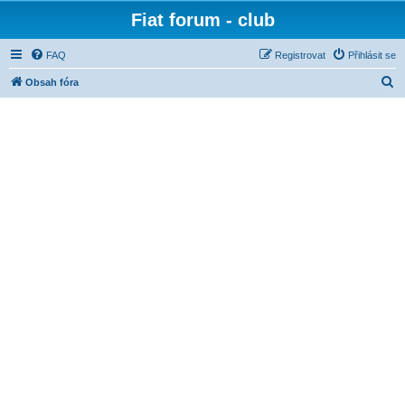
Fiat forum - club
FAQ
Registrovat
Přihlásit se
H
Obsah fóra
l
e
d
a
t