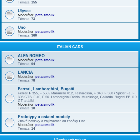
Témata:
155
Ulysee
Moderátor:
peta.smolik
Témata:
73
Uno
Moderátor:
peta.smolik
Témata:
360
ITALIAN CARS
ALFA ROMEO
Moderátor:
peta.smolik
Témata:
94
LANCIA
Moderátor:
peta.smolik
Témata:
78
Ferrari, Lamborghini, Bugatti
Ferrari F 355, F 550 / Maranello V12, Testarossa, F 348, F 360 / Spider F1, F
308 GTB, F 40, F 50. Lamborghini Diablo, Murcielago, Gallardo. Bugatti EB 110
GT a další
Moderátor:
peta.smolik
Témata:
10
Prototypy a ostatní modely
Žhavé novinky a zajímavosti od značky Fiat
Moderátor:
peta.smolik
Témata:
14
Všeobecný pokec