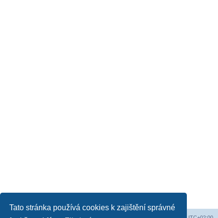
Tato stránka používá cookies k zajištění správné
Obsah fóra
Všechny časy jsou v
UTC+02:00