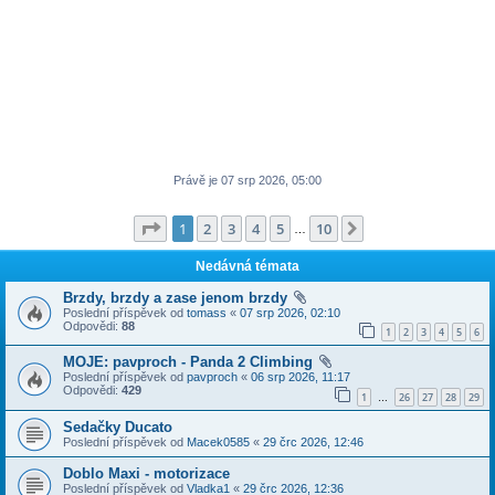
Právě je 07 srp 2026, 05:00
Stránka
1
z
10
1
2
3
4
5
10
Další
…
Nedávná témata
Brzdy, brzdy a zase jenom brzdy
Poslední příspěvek od
tomass
«
07 srp 2026, 02:10
Odpovědi:
88
1
2
3
4
5
6
MOJE: pavproch - Panda 2 Climbing
Poslední příspěvek od
pavproch
«
06 srp 2026, 11:17
Odpovědi:
429
1
26
27
28
29
…
Sedačky Ducato
Poslední příspěvek od
Macek0585
«
29 črc 2026, 12:46
Doblo Maxi - motorizace
Poslední příspěvek od
Vladka1
«
29 črc 2026, 12:36