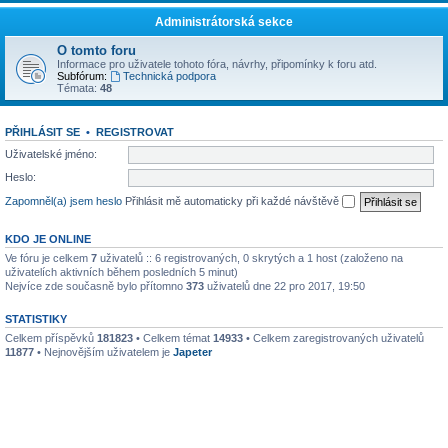
Administrátorská sekce
O tomto foru
Informace pro uživatele tohoto fóra, návrhy, připomínky k foru atd.
Subfórum:
Technická podpora
Témata:
48
PŘIHLÁSIT SE
•
REGISTROVAT
Uživatelské jméno:
Heslo:
Zapomněl(a) jsem heslo
Přihlásit mě automaticky při každé návštěvě
KDO JE ONLINE
Ve fóru je celkem
7
uživatelů :: 6 registrovaných, 0 skrytých a 1 host (založeno na
uživatelích aktivních během posledních 5 minut)
Nejvíce zde současně bylo přítomno
373
uživatelů dne 22 pro 2017, 19:50
STATISTIKY
Celkem příspěvků
181823
• Celkem témat
14933
• Celkem zaregistrovaných uživatelů
11877
• Nejnovějším uživatelem je
Japeter