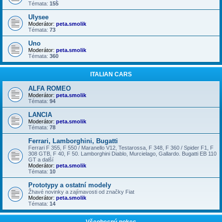
Témata:
155
Ulysee
Moderátor:
peta.smolik
Témata:
73
Uno
Moderátor:
peta.smolik
Témata:
360
ITALIAN CARS
ALFA ROMEO
Moderátor:
peta.smolik
Témata:
94
LANCIA
Moderátor:
peta.smolik
Témata:
78
Ferrari, Lamborghini, Bugatti
Ferrari F 355, F 550 / Maranello V12, Testarossa, F 348, F 360 / Spider F1, F
308 GTB, F 40, F 50. Lamborghini Diablo, Murcielago, Gallardo. Bugatti EB 110
GT a další
Moderátor:
peta.smolik
Témata:
10
Prototypy a ostatní modely
Žhavé novinky a zajímavosti od značky Fiat
Moderátor:
peta.smolik
Témata:
14
Všeobecný pokec