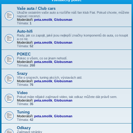
Vaše auta / Club cars
Ukažte ostatním vaše auto a rozšiřte náš fan klub Fiat. Pokud chcete, můžete
napsat i recenzi.
Moderátoři:
peta.smolik
,
Globusman
Témata:
1
Auto-hifi
Rady, jak co zapojit, jaké jsou nejlepší značky komponentů do auta, co koupit
a co ne.
Moderátoři:
peta.smolik
,
Globusman
Témata:
52
POKEC
Pokec o všem, co se jinam nehodí.
Moderátoři:
peta.smolik
,
Globusman
Témata:
268
Srazy
Vše o srazech, tuning akcích, výstavách atd.
Moderátoři:
peta.smolik
,
Globusman
Témata:
76
Video
Pokud máte nějaké zajímavé video, tak odkaz můžete dát právě sem.
Moderátoři:
peta.smolik
,
Globusman
Témata:
35
Tuning
Moderátoři:
peta.smolik
,
Globusman
Témata:
42
Odkazy
Zajímavé stránky