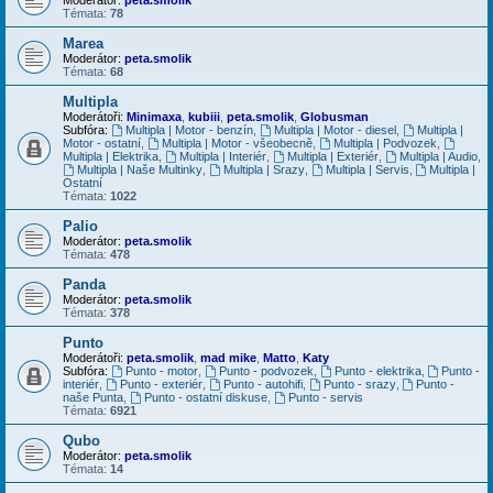
Témata:
78
Marea
Moderátor:
peta.smolik
Témata:
68
Multipla
Moderátoři:
Minimaxa
,
kubiii
,
peta.smolik
,
Globusman
Subfóra:
Multipla | Motor - benzín
,
Multipla | Motor - diesel
,
Multipla |
Motor - ostatní
,
Multipla | Motor - všeobecně
,
Multipla | Podvozek
,
Multipla | Elektrika
,
Multipla | Interiér
,
Multipla | Exteriér
,
Multipla | Audio
,
Multipla | Naše Multinky
,
Multipla | Srazy
,
Multipla | Servis
,
Multipla |
Ostatní
Témata:
1022
Palio
Moderátor:
peta.smolik
Témata:
478
Panda
Moderátor:
peta.smolik
Témata:
378
Punto
Moderátoři:
peta.smolik
,
mad mike
,
Matto
,
Katy
Subfóra:
Punto - motor
,
Punto - podvozek
,
Punto - elektrika
,
Punto -
interiér
,
Punto - exteriér
,
Punto - autohifi
,
Punto - srazy
,
Punto -
naše Punta
,
Punto - ostatní diskuse
,
Punto - servis
Témata:
6921
Qubo
Moderátor:
peta.smolik
Témata:
14