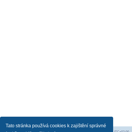
Tato stránka používá cookies k zajištění správné
Obsah fóra
Všechny časy jsou v
UTC+02:00