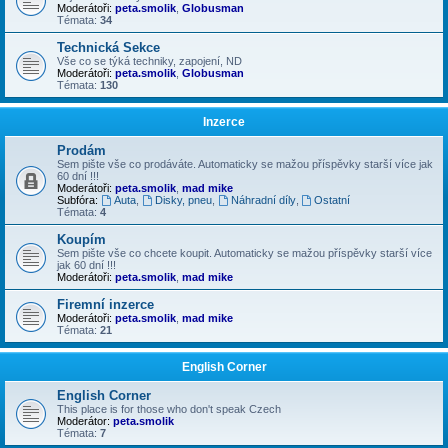
Moderátoři:
peta.smolik
,
Globusman
Témata:
34
Technická Sekce
Vše co se týká techniky, zapojení, ND
Moderátoři:
peta.smolik
,
Globusman
Témata:
130
Inzerce
Prodám
Sem pište vše co prodáváte. Automaticky se mažou příspěvky starší více jak
60 dní !!!
Moderátoři:
peta.smolik
,
mad mike
Subfóra:
Auta
,
Disky, pneu
,
Náhradní díly
,
Ostatní
Témata:
4
Koupím
Sem pište vše co chcete koupit. Automaticky se mažou příspěvky starší více
jak 60 dní !!!
Moderátoři:
peta.smolik
,
mad mike
Firemní inzerce
Moderátoři:
peta.smolik
,
mad mike
Témata:
21
English Corner
English Corner
This place is for those who don't speak Czech
Moderátor:
peta.smolik
Témata:
7