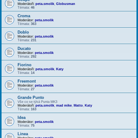
Moderátoři:
peta.smolik
,
Globusman
Témata:
46
Croma
Moderátor:
peta.smolik
Témata:
363
Doblo
Moderátor:
peta.smolik
Témata:
231
Ducato
Moderátor:
peta.smolik
Témata:
292
Fiorino
Moderátoři:
peta.smolik
,
Katy
Témata:
14
Freemont
Moderátor:
peta.smolik
Témata:
27
Grande Punto
Vše co se týká Punta MK3
Moderátoři:
peta.smolik
,
mad mike
,
Matto
,
Katy
Témata:
163
Idea
Moderátor:
peta.smolik
Témata:
75
Linea
Moderátor:
peta.smolik