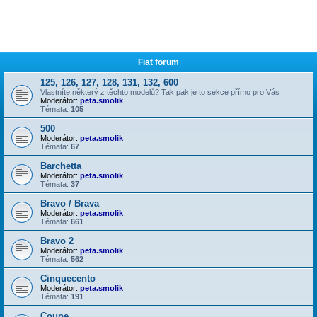
Fiat forum
125, 126, 127, 128, 131, 132, 600
Vlastníte některý z těchto modelů? Tak pak je to sekce přímo pro Vás
Moderátor:
peta.smolik
Témata:
105
500
Moderátor:
peta.smolik
Témata:
67
Barchetta
Moderátor:
peta.smolik
Témata:
37
Bravo / Brava
Moderátor:
peta.smolik
Témata:
661
Bravo 2
Moderátor:
peta.smolik
Témata:
562
Cinquecento
Moderátor:
peta.smolik
Témata:
191
Coupe