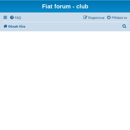
Fiat forum - club
FAQ
Registrovat
Přihlásit se
H
Obsah fóra
l
e
d
a
t