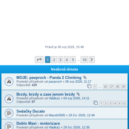
Právě je 06 srp 2026, 15:48
Stránka
1
z
10
1
2
3
4
5
10
Další
…
Nedávná témata
MOJE: pavproch - Panda 2 Climbing
Poslední příspěvek od
pavproch
«
06 srp 2026, 11:17
Odpovědi:
429
1
26
27
28
29
…
Brzdy, brzdy a zase jenom brzdy
Poslední příspěvek od
Vladka1
«
04 srp 2026, 14:11
Odpovědi:
87
1
2
3
4
5
6
Sedačky Ducato
Poslední příspěvek od
Macek0585
«
29 črc 2026, 12:46
Doblo Maxi - motorizace
Poslední příspěvek od
Vladka1
«
29 črc 2026, 12:36