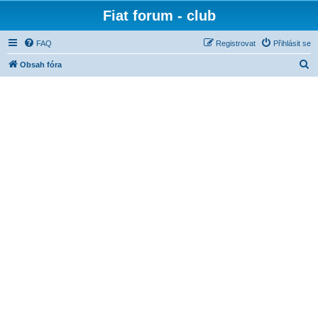
Fiat forum - club
FAQ
Registrovat
Přihlásit se
H
Obsah fóra
l
e
d
a
t