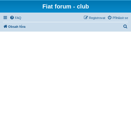
Fiat forum - club
FAQ
Registrovat
Přihlásit se
H
Obsah fóra
l
e
d
a
t