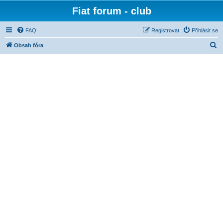
Fiat forum - club
FAQ
Registrovat
Přihlásit se
H
Obsah fóra
l
e
d
a
t