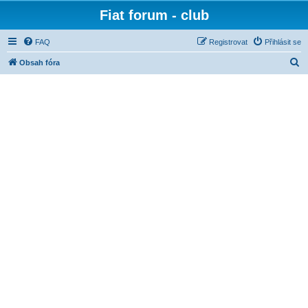
Fiat forum - club
FAQ
Registrovat
Přihlásit se
H
Obsah fóra
l
e
d
a
t