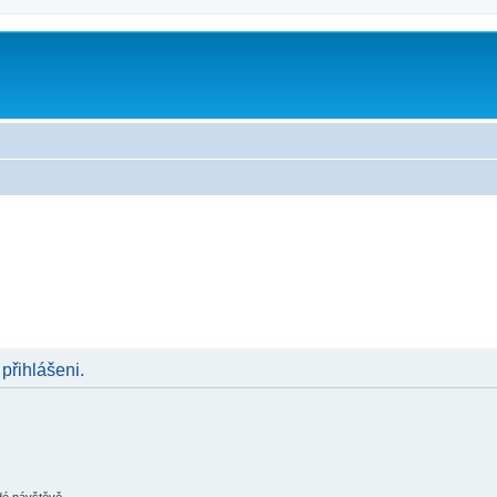
 přihlášeni.
ždé návštěvě