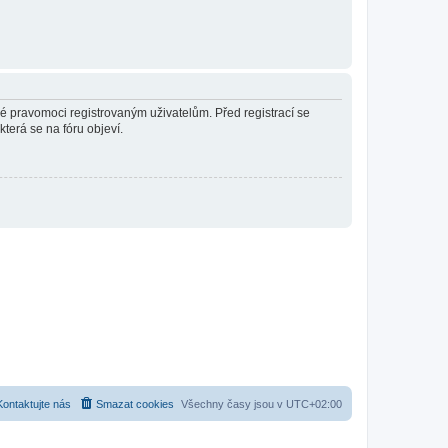
né pravomoci registrovaným uživatelům. Před registrací se
která se na fóru objeví.
Kontaktujte nás
Smazat cookies
Všechny časy jsou v
UTC+02:00