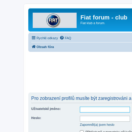
Fiat forum - club
Fiat klub a forum.
Rychlé odkazy
FAQ
Obsah fóra
Pro zobrazení profilů musíte být zaregistrováni a
Uživatelské jméno:
Heslo:
Zapomněl(a) jsem heslo
Přihlásit mě automaticky při ka