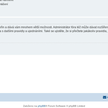
hlášení
 vteřin a dává vám mnohem větší možnosti. Administrátor fóra též může dávat rozšíře
 s dalšími pravidly a ujednáními. Také se ujistěte, že si přečtete jakákoliv pravidla, 
Založeno na
phpBB
® Forum Software © phpBB Limited