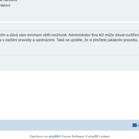
hlášení
 vteřin a dává vám mnohem větší možnosti. Administrátor fóra též může dávat rozšíře
 s dalšími pravidly a ujednáními. Také se ujistěte, že si přečtete jakákoliv pravidla, 
Založeno na
phpBB
® Forum Software © phpBB Limited