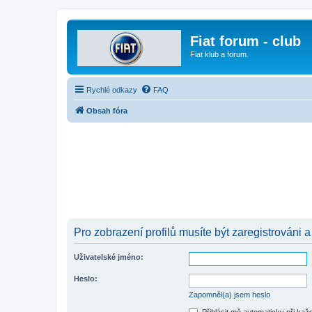
Fiat forum - club
Fiat klub a forum.
Rychlé odkazy
FAQ
Obsah fóra
Pro zobrazení profilů musíte být zaregistrováni a
Uživatelské jméno:
Heslo:
Zapomněl(a) jsem heslo
Přihlásit mě automaticky při ka