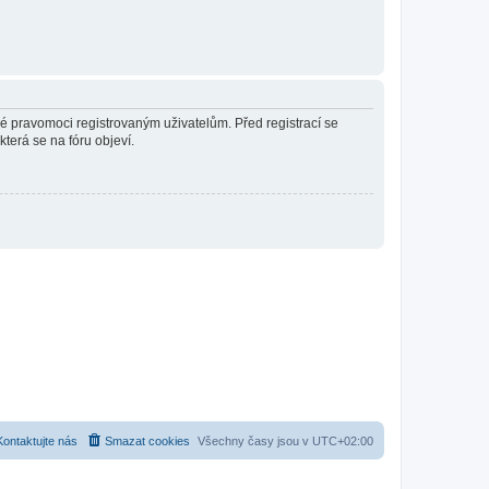
né pravomoci registrovaným uživatelům. Před registrací se
která se na fóru objeví.
Kontaktujte nás
Smazat cookies
Všechny časy jsou v
UTC+02:00