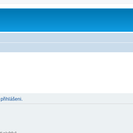
 přihlášeni.
ždé návštěvě