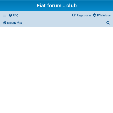
Fiat forum - club
FAQ
Registrovat
Přihlásit se
H
Obsah fóra
l
e
d
a
t