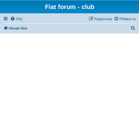
Fiat forum - club
FAQ
Registrovat
Přihlásit se
H
Obsah fóra
l
e
d
a
t