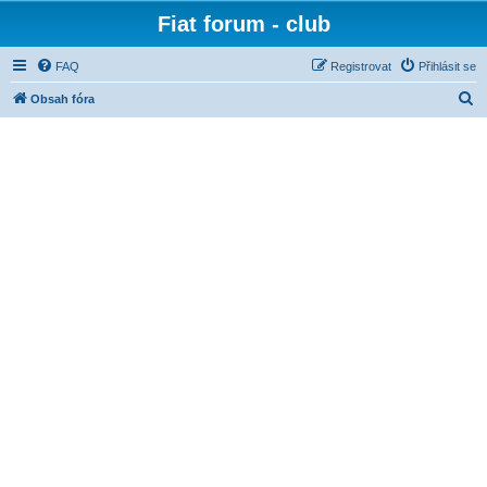
Fiat forum - club
FAQ
Registrovat
Přihlásit se
H
Obsah fóra
l
e
d
a
t