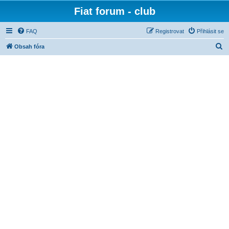
Fiat forum - club
FAQ
Registrovat
Přihlásit se
H
Obsah fóra
l
e
d
a
t