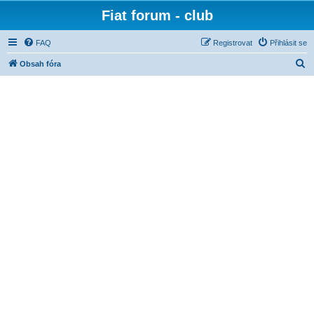
Fiat forum - club
FAQ
Registrovat
Přihlásit se
H
Obsah fóra
l
e
d
a
t