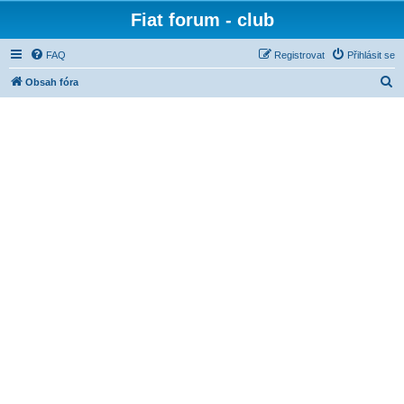
Fiat forum - club
FAQ
Registrovat
Přihlásit se
H
Obsah fóra
l
e
d
a
t