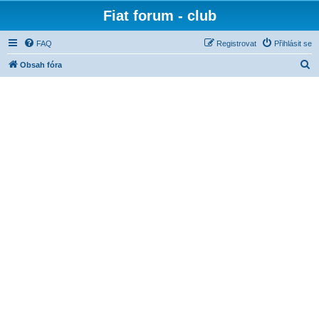
Fiat forum - club
FAQ
Registrovat
Přihlásit se
H
Obsah fóra
l
e
d
a
t