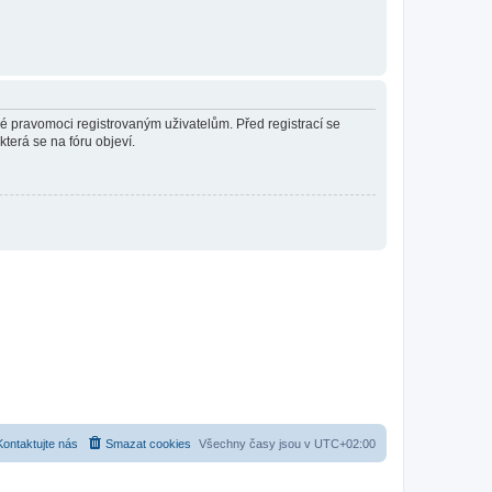
né pravomoci registrovaným uživatelům. Před registrací se
která se na fóru objeví.
Kontaktujte nás
Smazat cookies
Všechny časy jsou v
UTC+02:00