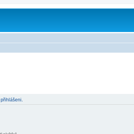
 přihlášeni.
ždé návštěvě