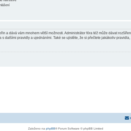
hlášení
 vteřin a dává vám mnohem větší možnosti. Administrátor fóra též může dávat rozšíře
 s dalšími pravidly a ujednáními. Také se ujistěte, že si přečtete jakákoliv pravidla, 
Založeno na
phpBB
® Forum Software © phpBB Limited