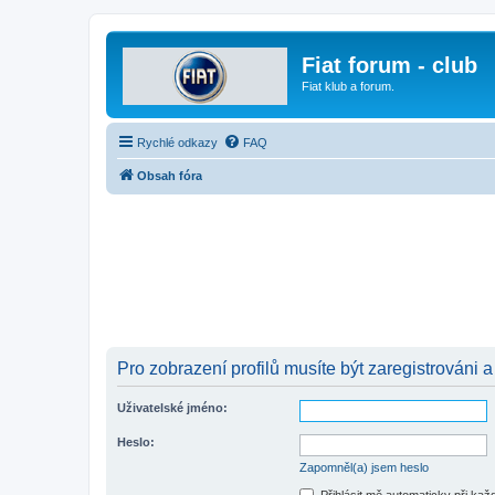
Fiat forum - club
Fiat klub a forum.
Rychlé odkazy
FAQ
Obsah fóra
Pro zobrazení profilů musíte být zaregistrováni a
Uživatelské jméno:
Heslo:
Zapomněl(a) jsem heslo
Přihlásit mě automaticky při ka