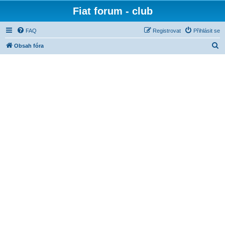
Fiat forum - club
FAQ
Registrovat
Přihlásit se
H
Obsah fóra
l
e
d
a
t