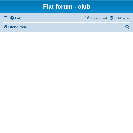
Fiat forum - club
FAQ
Registrovat
Přihlásit se
H
Obsah fóra
l
e
d
a
t