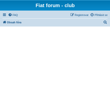
Fiat forum - club
FAQ
Registrovat
Přihlásit se
H
Obsah fóra
l
e
d
a
t