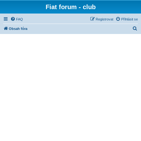
Fiat forum - club
FAQ
Registrovat
Přihlásit se
H
Obsah fóra
l
e
d
a
t