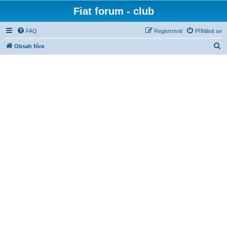
Fiat forum - club
FAQ
Registrovat
Přihlásit se
H
Obsah fóra
l
e
d
a
t