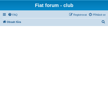
Fiat forum - club
FAQ
Registrovat
Přihlásit se
H
Obsah fóra
l
e
d
a
t