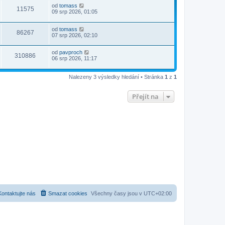
od
tomass
11575
09 srp 2026, 01:05
od
tomass
86267
07 srp 2026, 02:10
od
pavproch
310886
06 srp 2026, 11:17
Nalezeny 3 výsledky hledání • Stránka
1
z
1
Přejít na
Kontaktujte nás
Smazat cookies
Všechny časy jsou v
UTC+02:00