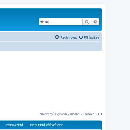
Hledat
Pokročilé hledání
Registrovat
Přihlásit se
Nalezeny 3 výsledky hledání • Stránka
1
z
1
ZOBRAZENÍ
POSLEDNÍ PŘÍSPĚVEK