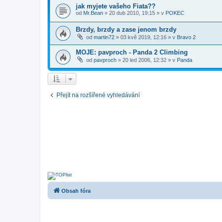
jak myjete vašeho Fiata??
od
Mr.Bean
»
20 dub 2010, 19:15
» v
POKEC
Brzdy, brzdy a zase jenom brzdy
od
martin72
»
03 kvě 2019, 12:16
» v
Bravo 2
MOJE: pavproch - Panda 2 Climbing
od
pavproch
»
20 led 2006, 12:32
» v
Panda
Přejít na rozšířené vyhledávání
Obsah fóra