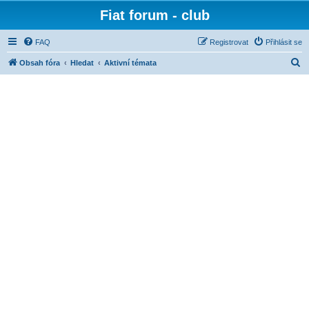
Fiat forum - club
FAQ
Registrovat
Přihlásit se
H
Obsah fóra
Hledat
Aktivní témata
l
e
d
a
t