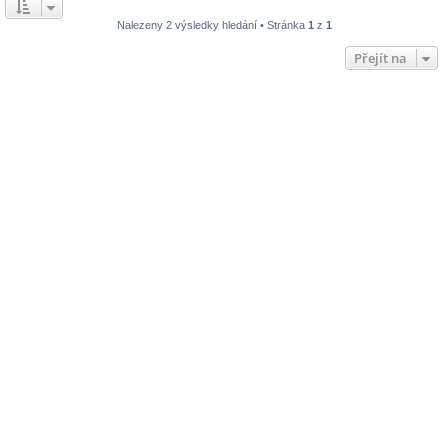
Nalezeny 2 výsledky hledání • Stránka
1
z
1
Přejít na