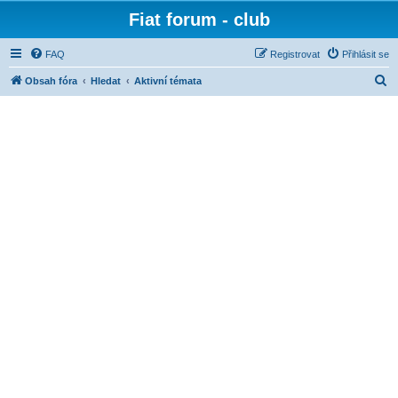
Fiat forum - club
FAQ
Registrovat
Přihlásit se
H
Obsah fóra
Hledat
Aktivní témata
l
e
d
a
t