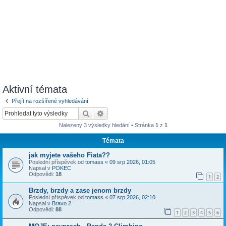
Aktivní témata
Přejít na rozšířené vyhledávání
Hledat
Pokročilé hledání
Nalezeny 3 výsledky hledání • Stránka
1
z
1
Témata
jak myjete vašeho Fiata??
Poslední příspěvek od
tomass
«
09 srp 2026, 01:05
Napsal v
POKEC
Odpovědi:
18
1
2
Brzdy, brzdy a zase jenom brzdy
Poslední příspěvek od
tomass
«
07 srp 2026, 02:10
Napsal v
Bravo 2
Odpovědi:
88
1
2
3
4
5
6