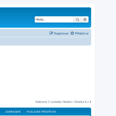
Hledat
Pokročilé hledání
Registrovat
Přihlásit se
Nalezeny 2 výsledky hledání • Stránka
1
z
1
ZOBRAZENÍ
POSLEDNÍ PŘÍSPĚVEK