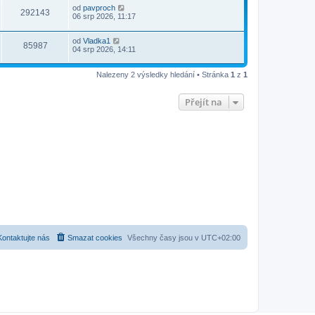
od
pavproch
292143
06 srp 2026, 11:17
od
Vladka1
85987
04 srp 2026, 14:11
Nalezeny 2 výsledky hledání • Stránka
1
z
1
Přejít na
Kontaktujte nás
Smazat cookies
Všechny časy jsou v
UTC+02:00