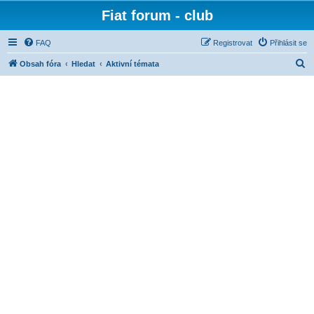
Fiat forum - club
FAQ
Registrovat
Přihlásit se
H
Obsah fóra
Hledat
Aktivní témata
l
e
d
a
t