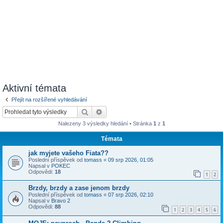
Aktivní témata
Přejít na rozšířené vyhledávání
Hledat
Pokročilé hledání
Nalezeny 3 výsledky hledání • Stránka
1
z
1
Témata
jak myjete vašeho Fiata??
Poslední příspěvek od
tomass
«
09 srp 2026, 01:05
Napsal v
POKEC
Odpovědi:
18
1
2
Brzdy, brzdy a zase jenom brzdy
Poslední příspěvek od
tomass
«
07 srp 2026, 02:10
Napsal v
Bravo 2
Odpovědi:
88
1
2
3
4
5
6