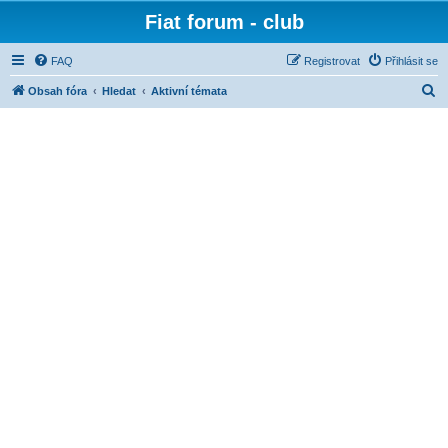
Fiat forum - club
FAQ
Registrovat
Přihlásit se
H
Obsah fóra
Hledat
Aktivní témata
l
e
d
a
t