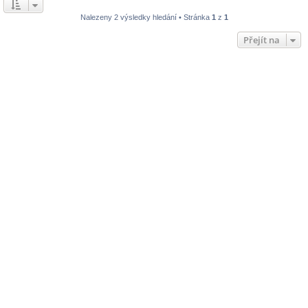
Nalezeny 2 výsledky hledání • Stránka
1
z
1
Přejít na