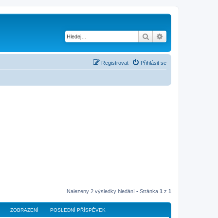
Hledat
Pokročilé hledání
Registrovat
Přihlásit se
Nalezeny 2 výsledky hledání • Stránka
1
z
1
ZOBRAZENÍ
POSLEDNÍ PŘÍSPĚVEK