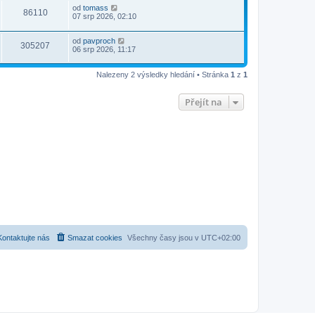
od
tomass
86110
07 srp 2026, 02:10
od
pavproch
305207
06 srp 2026, 11:17
Nalezeny 2 výsledky hledání • Stránka
1
z
1
Přejít na
Kontaktujte nás
Smazat cookies
Všechny časy jsou v
UTC+02:00