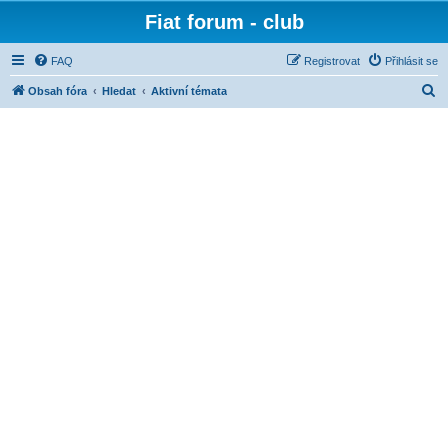
Fiat forum - club
FAQ
Registrovat
Přihlásit se
H
Obsah fóra
Hledat
Aktivní témata
l
e
d
a
t