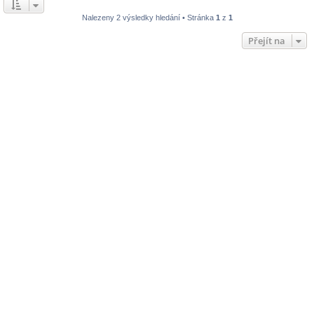
Nalezeny 2 výsledky hledání • Stránka
1
z
1
Přejít na