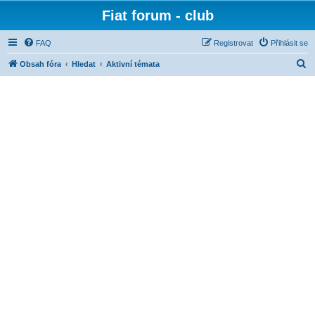
Fiat forum - club
FAQ
Registrovat
Přihlásit se
H
Obsah fóra
Hledat
Aktivní témata
l
e
d
a
t