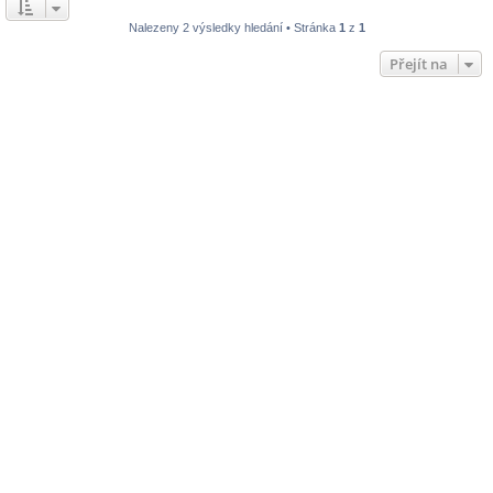
Nalezeny 2 výsledky hledání • Stránka
1
z
1
Přejít na