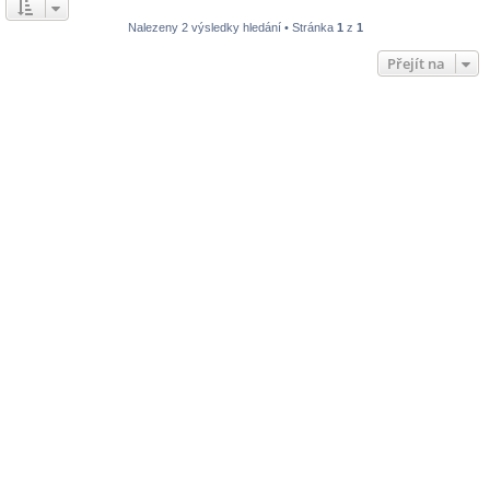
Nalezeny 2 výsledky hledání • Stránka
1
z
1
Přejít na