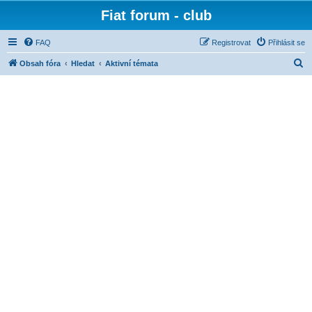
Fiat forum - club
FAQ
Registrovat
Přihlásit se
H
Obsah fóra
Hledat
Aktivní témata
l
e
d
a
t