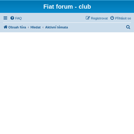
Fiat forum - club
FAQ
Registrovat
Přihlásit se
H
Obsah fóra
Hledat
Aktivní témata
l
e
d
a
t