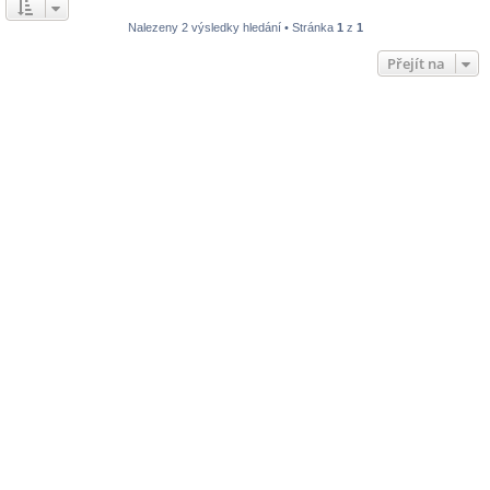
Nalezeny 2 výsledky hledání • Stránka
1
z
1
Přejít na