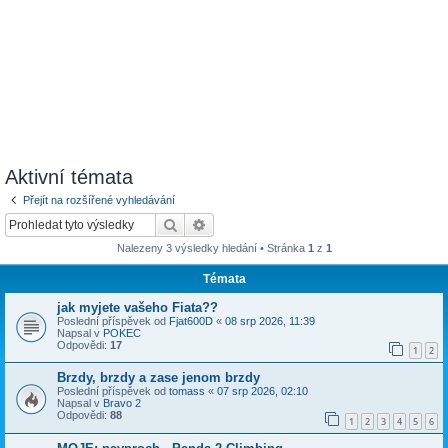
Aktivní témata
Přejít na rozšířené vyhledávání
Hledat
Pokročilé hledání
Nalezeny 3 výsledky hledání • Stránka
1
z
1
Témata
jak myjete vašeho Fiata??
Poslední příspěvek od
Fjat600D
«
08 srp 2026, 11:39
Napsal v
POKEC
Odpovědi:
17
1
2
Brzdy, brzdy a zase jenom brzdy
Poslední příspěvek od
tomass
«
07 srp 2026, 02:10
Napsal v
Bravo 2
Odpovědi:
88
1
2
3
4
5
6