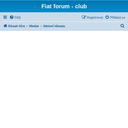
Fiat forum - club
FAQ
Registrovat
Přihlásit se
H
Obsah fóra
Hledat
Aktivní témata
l
e
d
a
t