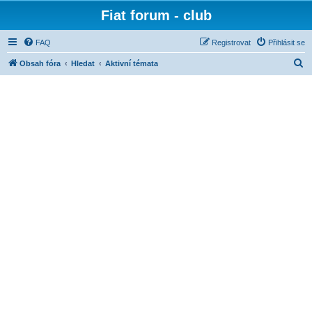
Fiat forum - club
FAQ
Registrovat
Přihlásit se
H
Obsah fóra
Hledat
Aktivní témata
l
e
d
a
t