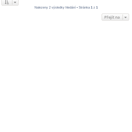
Nalezeny 2 výsledky hledání • Stránka
1
z
1
Přejít na