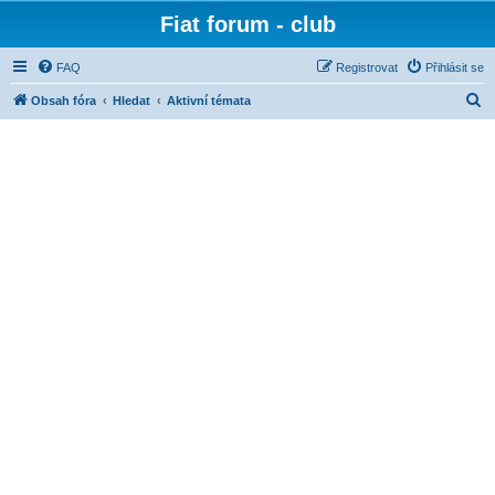
Fiat forum - club
FAQ
Registrovat
Přihlásit se
H
Obsah fóra
Hledat
Aktivní témata
l
e
d
a
t