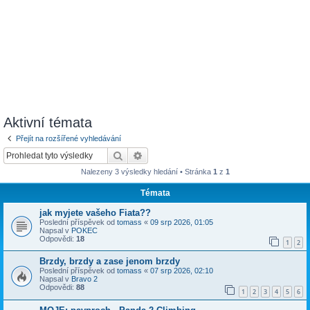
Aktivní témata
Přejít na rozšířené vyhledávání
Hledat
Pokročilé hledání
Nalezeny 3 výsledky hledání • Stránka
1
z
1
Témata
jak myjete vašeho Fiata??
Poslední příspěvek od
tomass
«
09 srp 2026, 01:05
Napsal v
POKEC
Odpovědi:
18
1
2
Brzdy, brzdy a zase jenom brzdy
Poslední příspěvek od
tomass
«
07 srp 2026, 02:10
Napsal v
Bravo 2
Odpovědi:
88
1
2
3
4
5
6