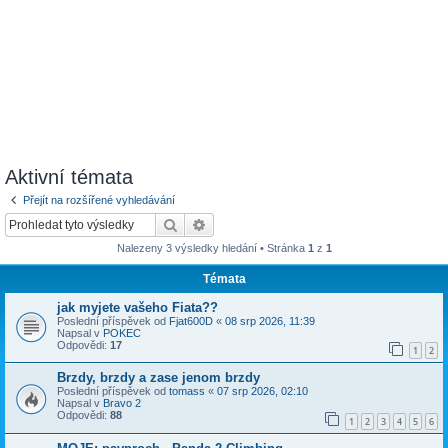
Aktivní témata
Přejít na rozšířené vyhledávání
Hledat
Pokročilé hledání
Nalezeny 3 výsledky hledání • Stránka
1
z
1
Témata
jak myjete vašeho Fiata??
Poslední příspěvek od
Fjat600D
«
08 srp 2026, 11:39
Napsal v
POKEC
Odpovědi:
17
1
2
Brzdy, brzdy a zase jenom brzdy
Poslední příspěvek od
tomass
«
07 srp 2026, 02:10
Napsal v
Bravo 2
Odpovědi:
88
1
2
3
4
5
6