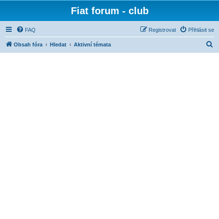
Fiat forum - club
FAQ
Registrovat
Přihlásit se
H
Obsah fóra
Hledat
Aktivní témata
l
e
d
a
t