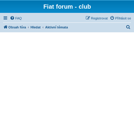
Fiat forum - club
FAQ
Registrovat
Přihlásit se
H
Obsah fóra
Hledat
Aktivní témata
l
e
d
a
t