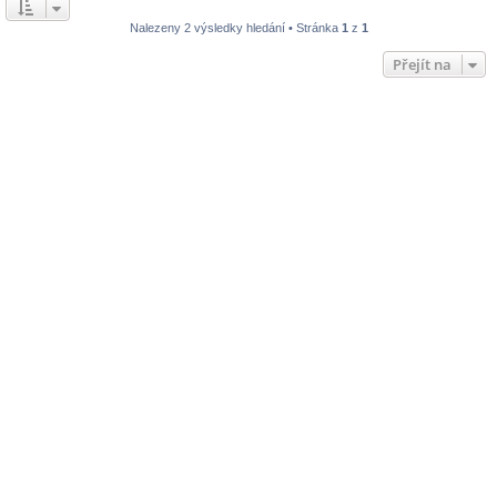
Nalezeny 2 výsledky hledání • Stránka
1
z
1
Přejít na