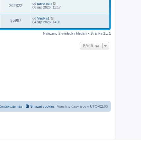
od
pavproch
292322
06 srp 2026, 11:17
od
Vladka1
85987
04 srp 2026, 14:11
Nalezeny 2 výsledky hledání • Stránka
1
z
1
Přejít na
Kontaktujte nás
Smazat cookies
Všechny časy jsou v
UTC+02:00