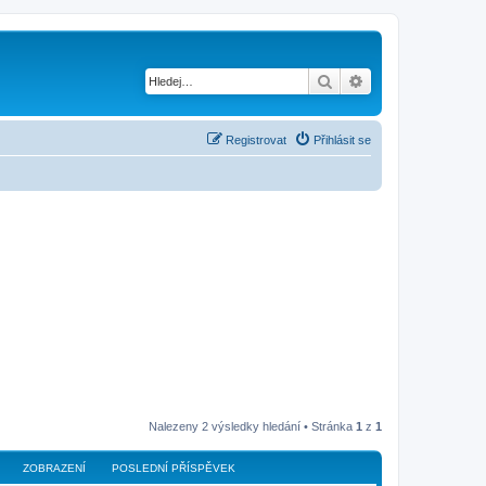
Hledat
Pokročilé hledání
Registrovat
Přihlásit se
Nalezeny 2 výsledky hledání • Stránka
1
z
1
ZOBRAZENÍ
POSLEDNÍ PŘÍSPĚVEK