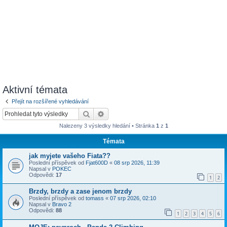
Aktivní témata
Přejít na rozšířené vyhledávání
Hledat
Pokročilé hledání
Nalezeny 3 výsledky hledání • Stránka
1
z
1
Témata
jak myjete vašeho Fiata??
Poslední příspěvek od
Fjat600D
«
08 srp 2026, 11:39
Napsal v
POKEC
Odpovědi:
17
1
2
Brzdy, brzdy a zase jenom brzdy
Poslední příspěvek od
tomass
«
07 srp 2026, 02:10
Napsal v
Bravo 2
Odpovědi:
88
1
2
3
4
5
6