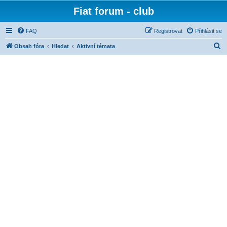
Fiat forum - club
FAQ
Registrovat
Přihlásit se
H
Obsah fóra
Hledat
Aktivní témata
l
e
d
a
t