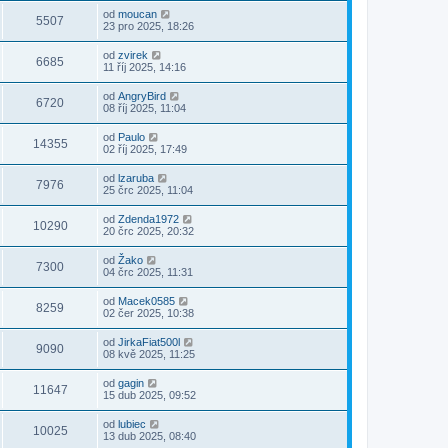
od
moucan
5507
23 pro 2025, 18:26
od
zvirek
6685
11 říj 2025, 14:16
od
AngryBird
6720
08 říj 2025, 11:04
od
Paulo
14355
02 říj 2025, 17:49
od
lzaruba
7976
25 črc 2025, 11:04
od
Zdenda1972
10290
20 črc 2025, 20:32
od
Žako
7300
04 črc 2025, 11:31
od
Macek0585
8259
02 čer 2025, 10:38
od
JirkaFiat500l
9090
08 kvě 2025, 11:25
od
gagin
11647
15 dub 2025, 09:52
od
lubiec
10025
13 dub 2025, 08:40