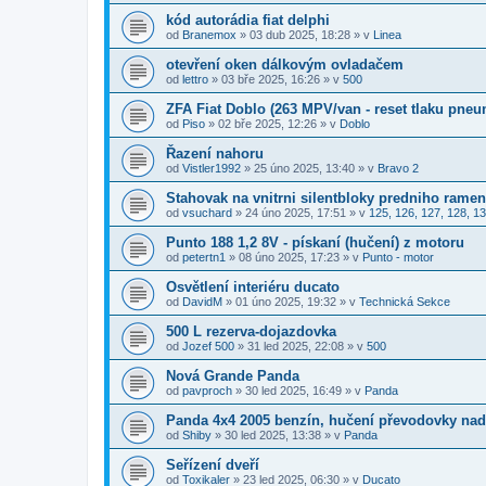
kód autorádia fiat delphi
od
Branemox
»
03 dub 2025, 18:28
» v
Linea
otevření oken dálkovým ovladačem
od
lettro
»
03 bře 2025, 16:26
» v
500
ZFA Fiat Doblo (263 MPV/van - reset tlaku pneu
od
Piso
»
02 bře 2025, 12:26
» v
Doblo
Řazení nahoru
od
Vistler1992
»
25 úno 2025, 13:40
» v
Bravo 2
Stahovak na vnitrni silentbloky predniho rame
od
vsuchard
»
24 úno 2025, 17:51
» v
125, 126, 127, 128, 13
Punto 188 1,2 8V - pískaní (hučení) z motoru
od
petertn1
»
08 úno 2025, 17:23
» v
Punto - motor
Osvětlení interiéru ducato
od
DavidM
»
01 úno 2025, 19:32
» v
Technická Sekce
500 L rezerva-dojazdovka
od
Jozef 500
»
31 led 2025, 22:08
» v
500
Nová Grande Panda
od
pavproch
»
30 led 2025, 16:49
» v
Panda
Panda 4x4 2005 benzín, hučení převodovky nad
od
Shiby
»
30 led 2025, 13:38
» v
Panda
Seřízení dveří
od
Toxikaler
»
23 led 2025, 06:30
» v
Ducato