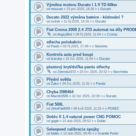
Výměna motoru Ducato I 1.9 TD 60kw
od
moucan
»
23 pro 2025, 18:26
» v
Ducato
Ducato 2022 výměna bateire - kódování ?
od
zvirek
»
11 říj 2025, 14:16
» v
Ducato
Fiat Croma 2008 2.4 JTD automat na díly PROD
od
AngryBird
»
08 říj 2025, 11:04
» v
Croma
střecha polokabrio
od
Paulo
»
02 říj 2025, 17:49
» v
Seicento
Kontrola auta pred koupi
od
lzaruba
»
25 črc 2025, 11:04
» v
Ducato
plastový kryt/dvířka pantu střechy
od
Zdenda1972
»
20 črc 2025, 20:32
» v
Barchetta
Přední světla
od
Žako
»
04 črc 2025, 11:31
» v
Panda
Chyba D9B464
od
Macek0585
»
02 čer 2025, 10:38
» v
Ducato
Fiat 500L
od
JirkaFiat500l
»
08 kvě 2025, 11:25
» v
POKEC
Doblo II 1.4 natural power CNG POMOC
od
gagin
»
15 dub 2025, 09:52
» v
Doblo
Selespeed calibracia spojky
od
lubiec
»
13 dub 2025, 08:40
» v
Grande Punto