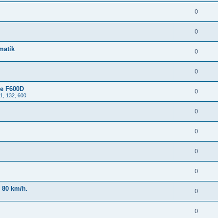
0
0
matík
0
0
ne F600D
0
1, 132, 600
0
0
0
0
 80 km/h.
0
0