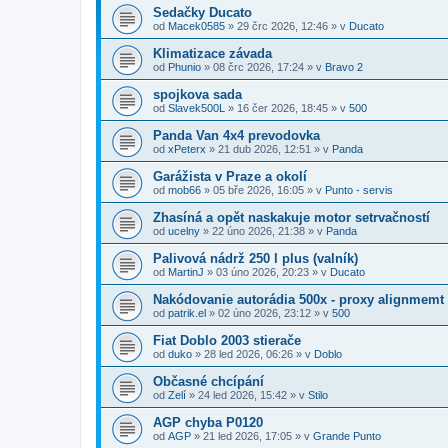
Sedačky Ducato
od
Macek0585
»
29 črc 2026, 12:46
» v
Ducato
Klimatizace závada
od
Phunio
»
08 črc 2026, 17:24
» v
Bravo 2
spojkova sada
od
Slavek500L
»
16 čer 2026, 18:45
» v
500
Panda Van 4x4 prevodovka
od
xPeterx
»
21 dub 2026, 12:51
» v
Panda
Garážista v Praze a okolí
od
mob66
»
05 bře 2026, 16:05
» v
Punto - servis
Zhasíná a opět naskakuje motor setrvačností
od
ucelny
»
22 úno 2026, 21:38
» v
Panda
Palivová nádrž 250 l plus (valník)
od
MartinJ
»
03 úno 2026, 20:23
» v
Ducato
Nakódovanie autorádia 500x - proxy alignmemt
od
patrik.el
»
02 úno 2026, 23:12
» v
500
Fiat Doblo 2003 stierače
od
duko
»
28 led 2026, 06:26
» v
Doblo
Občasné chcípání
od
Zelí
»
24 led 2026, 15:42
» v
Stilo
AGP chyba P0120
od
AGP
»
21 led 2026, 17:05
» v
Grande Punto