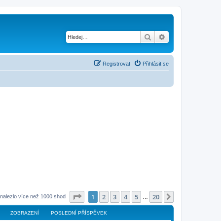
Hledat
Pokročilé hledání
Registrovat
Přihlásit se
Stránka
1
z
20
1
2
3
4
5
20
Další
nalezlo více než 1000 shod
…
ZOBRAZENÍ
POSLEDNÍ PŘÍSPĚVEK