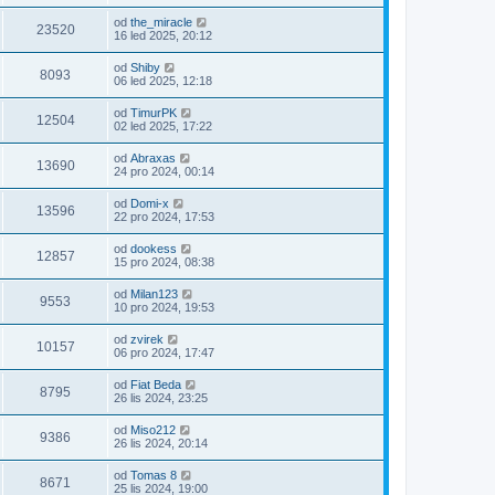
od
the_miracle
23520
16 led 2025, 20:12
od
Shiby
8093
06 led 2025, 12:18
od
TimurPK
12504
02 led 2025, 17:22
od
Abraxas
13690
24 pro 2024, 00:14
od
Domi-x
13596
22 pro 2024, 17:53
od
dookess
12857
15 pro 2024, 08:38
od
Milan123
9553
10 pro 2024, 19:53
od
zvirek
10157
06 pro 2024, 17:47
od
Fiat Beda
8795
26 lis 2024, 23:25
od
Miso212
9386
26 lis 2024, 20:14
od
Tomas 8
8671
25 lis 2024, 19:00