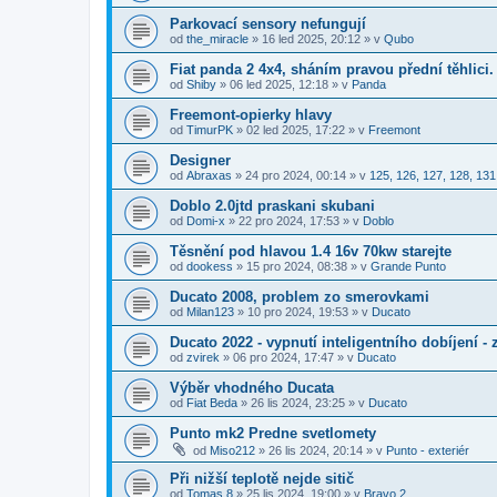
Parkovací sensory nefungují
od
the_miracle
»
16 led 2025, 20:12
» v
Qubo
Fiat panda 2 4x4, sháním pravou přední těhlici.
od
Shiby
»
06 led 2025, 12:18
» v
Panda
Freemont-opierky hlavy
od
TimurPK
»
02 led 2025, 17:22
» v
Freemont
Designer
od
Abraxas
»
24 pro 2024, 00:14
» v
125, 126, 127, 128, 131
Doblo 2.0jtd praskani skubani
od
Domi-x
»
22 pro 2024, 17:53
» v
Doblo
Těsnění pod hlavou 1.4 16v 70kw starejte
od
dookess
»
15 pro 2024, 08:38
» v
Grande Punto
Ducato 2008, problem zo smerovkami
od
Milan123
»
10 pro 2024, 19:53
» v
Ducato
Ducato 2022 - vypnutí inteligentního dobíjení -
od
zvirek
»
06 pro 2024, 17:47
» v
Ducato
Výběr vhodného Ducata
od
Fiat Beda
»
26 lis 2024, 23:25
» v
Ducato
Punto mk2 Predne svetlomety
od
Miso212
»
26 lis 2024, 20:14
» v
Punto - exteriér
Při nižší teplotě nejde sitič
od
Tomas 8
»
25 lis 2024, 19:00
» v
Bravo 2