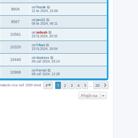
od
Rastik
8604
21 lis 2024, 15:06
od
jaro11
9567
06 lis 2024, 06:11
od
milosh
10561
23 říj 2024, 20:32
od
Fifiani
10320
23 říj 2024, 18:04
od
dookess
10440
09 zář 2024, 03:14
od
Ferrari
10968
08 zář 2024, 12:28
Stránka
1
z
20
1
2
3
4
5
20
Další
nalezlo více než 1000 shod
…
Přejít na