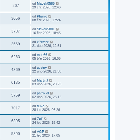
od
Macek0585
267
29 črc 2026, 12:46
od
Phunio
3056
08 črc 2026, 17:24
od
Slavek500L
3787
16 čer 2026, 18:45
od
xPeterx
3669
21 dub 2026, 12:51
od
mob66
6263
05 bře 2026, 16:05
od
ucelny
4869
22 úno 2026, 21:38
od
MartinJ
6135
03 úno 2026, 20:23
od
patrik.el
5759
02 úno 2026, 23:12
od
duko
7017
28 led 2026, 06:26
od
Zelí
6395
24 led 2026, 15:42
od
AGP
5890
21 led 2026, 17:05