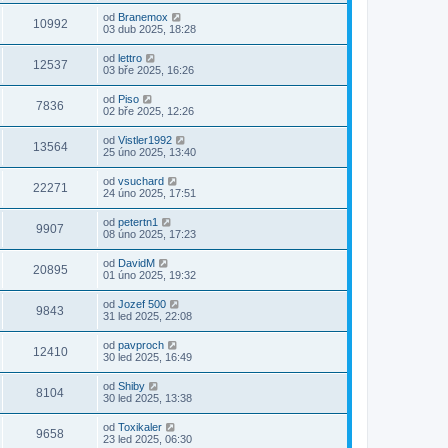
od
Branemox
10992
03 dub 2025, 18:28
od
lettro
12537
03 bře 2025, 16:26
od
Piso
7836
02 bře 2025, 12:26
od
Vistler1992
13564
25 úno 2025, 13:40
od
vsuchard
22271
24 úno 2025, 17:51
od
petertn1
9907
08 úno 2025, 17:23
od
DavidM
20895
01 úno 2025, 19:32
od
Jozef 500
9843
31 led 2025, 22:08
od
pavproch
12410
30 led 2025, 16:49
od
Shiby
8104
30 led 2025, 13:38
od
Toxikaler
9658
23 led 2025, 06:30