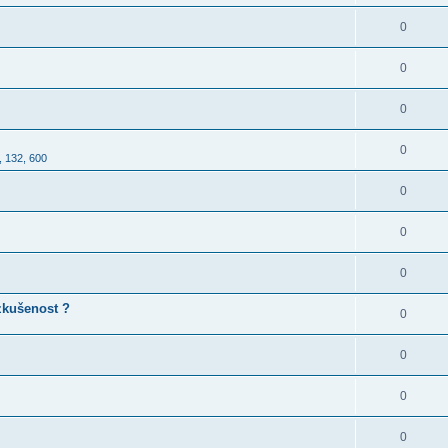
0
0
0
0
, 132, 600
0
0
0
 zkušenost ?
0
0
0
0