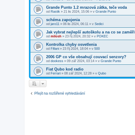
Grande Punto 1.2 mrazová zátka, teče voda
od
Rastik
»
21 lis 2024, 15:06
» v
Grande Punto
schéma zapojenia
od
jaro11
»
06 lis 2024, 06:11
» v
Sedici
Jak vybrat nejlepší autoškolu a na co se zaměři
od
milosh
»
23 říj 2024, 20:32
» v
POKEC
Kontrolka chyby osvetlenia
od
Fifiani
»
23 říj 2024, 18:04
» v
500
2006 GP co vše obsahují couvací senzory?
od
dookess
»
09 zář 2024, 03:14
» v
Grande Punto
Fiat Qubo kod radio
od
Ferrari
»
08 zář 2024, 12:28
» v
Qubo
Přejít na rozšířené vyhledávání