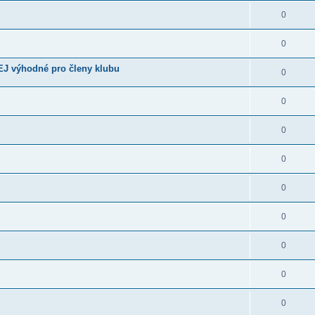
0
0
EJ výhodné pro členy klubu
0
0
0
0
0
0
0
0
0