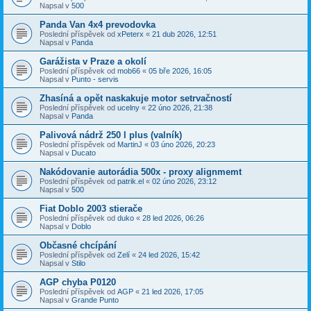
Napsal v
500
Panda Van 4x4 prevodovka
Poslední příspěvek od
xPeterx
«
21 dub 2026, 12:51
Napsal v
Panda
Garážista v Praze a okolí
Poslední příspěvek od
mob66
«
05 bře 2026, 16:05
Napsal v
Punto - servis
Zhasíná a opět naskakuje motor setrvačností
Poslední příspěvek od
ucelny
«
22 úno 2026, 21:38
Napsal v
Panda
Palivová nádrž 250 l plus (valník)
Poslední příspěvek od
MartinJ
«
03 úno 2026, 20:23
Napsal v
Ducato
Nakódovanie autorádia 500x - proxy alignmemt
Poslední příspěvek od
patrik.el
«
02 úno 2026, 23:12
Napsal v
500
Fiat Doblo 2003 stierače
Poslední příspěvek od
duko
«
28 led 2026, 06:26
Napsal v
Doblo
Občasné chcípání
Poslední příspěvek od
Zelí
«
24 led 2026, 15:42
Napsal v
Stilo
AGP chyba P0120
Poslední příspěvek od
AGP
«
21 led 2026, 17:05
Napsal v
Grande Punto