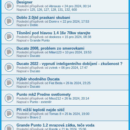
Designer
Poslední příspěvek od
Abraxas
«
24 pro 2024, 00:14
Napsal v
125, 126, 127, 128, 131, 132, 600
Doblo 2.0jtd praskani skubani
Poslední příspěvek od
Domi-x
«
22 pro 2024, 17:53
Napsal v
Doblo
Těsnění pod hlavou 1.4 16v 70kw starejte
Poslední příspěvek od
dookess
«
15 pro 2024, 08:38
Napsal v
Grande Punto
Ducato 2008, problem zo smerovkami
Poslední příspěvek od
Milan123
«
10 pro 2024, 19:53
Napsal v
Ducato
Ducato 2022 - vypnutí inteligentního dobíjení - zkušenost ?
Poslední příspěvek od
zvirek
«
06 pro 2024, 17:47
Napsal v
Ducato
Výběr vhodného Ducata
Poslední příspěvek od
Fiat Beda
«
26 lis 2024, 23:25
Napsal v
Ducato
Punto mk2 Predne svetlomety
Poslední příspěvek od
Miso212
«
26 lis 2024, 20:14
Napsal v
Punto - exteriér
Při nižší teplotě nejde sitič
Poslední příspěvek od
Tomas 8
«
25 lis 2024, 19:00
Napsal v
Bravo 2
Grande Punto 1.2 mrazová zátka, teče voda
Poslední příspěvek od
Rastik
«
21 lis 2024, 15:06