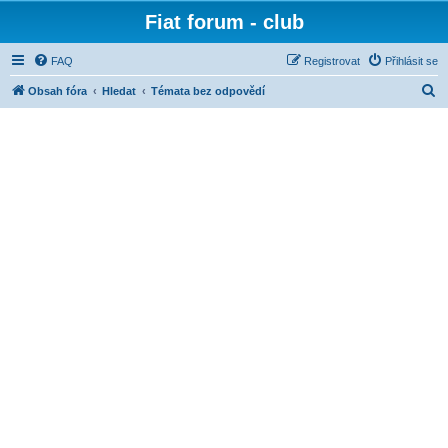
Fiat forum - club
FAQ
Registrovat
Přihlásit se
H
Obsah fóra
Hledat
Témata bez odpovědí
l
e
d
a
t