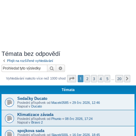
Témata bez odpovědí
Přejít na rozšířené vyhledávání
Hledat
Pokročilé hledání
Stránka
1
z
20
1
2
3
4
5
20
Da
Vyhledávání nalezlo více než 1000 shod
…
Témata
Sedačky Ducato
Poslední příspěvek od
Macek0585
«
29 črc 2026, 12:46
Napsal v
Ducato
Klimatizace závada
Poslední příspěvek od
Phunio
«
08 črc 2026, 17:24
Napsal v
Bravo 2
spojkova sada
Poslední příspěvek od
Slavek500L
«
16 čer 2026, 18:45