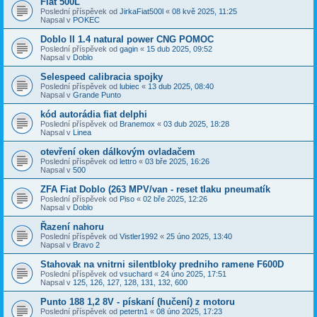
Fiat 500L
Poslední příspěvek od
JirkaFiat500l
«
08 kvě 2025, 11:25
Napsal v
POKEC
Doblo II 1.4 natural power CNG POMOC
Poslední příspěvek od
gagin
«
15 dub 2025, 09:52
Napsal v
Doblo
Selespeed calibracia spojky
Poslední příspěvek od
lubiec
«
13 dub 2025, 08:40
Napsal v
Grande Punto
kód autorádia fiat delphi
Poslední příspěvek od
Branemox
«
03 dub 2025, 18:28
Napsal v
Linea
otevření oken dálkovým ovladačem
Poslední příspěvek od
lettro
«
03 bře 2025, 16:26
Napsal v
500
ZFA Fiat Doblo (263 MPV/van - reset tlaku pneumatík
Poslední příspěvek od
Piso
«
02 bře 2025, 12:26
Napsal v
Doblo
Řazení nahoru
Poslední příspěvek od
Vistler1992
«
25 úno 2025, 13:40
Napsal v
Bravo 2
Stahovak na vnitrni silentbloky predniho ramene F600D
Poslední příspěvek od
vsuchard
«
24 úno 2025, 17:51
Napsal v
125, 126, 127, 128, 131, 132, 600
Punto 188 1,2 8V - pískaní (hučení) z motoru
Poslední příspěvek od
petertn1
«
08 úno 2025, 17:23