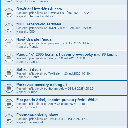
Napsal v
Punto - motor
Osvětlení interiéru ducato
Poslední příspěvek od
DavidM
«
01 úno 2025, 19:32
Napsal v
Technická Sekce
500 L rezerva-dojazdovka
Poslední příspěvek od
Jozef 500
«
31 led 2025, 22:08
Napsal v
500
Nová Grande Panda
Poslední příspěvek od
pavproch
«
30 led 2025, 16:49
Napsal v
Panda
Panda 4x4 2005 benzín, hučení převodovky nad 80 km/h.
Poslední příspěvek od
Shiby
«
30 led 2025, 13:38
Napsal v
Panda
Seřízení dveří
Poslední příspěvek od
Toxikaler
«
23 led 2025, 06:30
Napsal v
Ducato
Parkovací sensory nefungují
Poslední příspěvek od
the_miracle
«
16 led 2025, 20:12
Napsal v
Qubo
Fiat panda 2 4x4, sháním pravou přední těhlici.
Poslední příspěvek od
Shiby
«
06 led 2025, 12:18
Napsal v
Panda
Freemont-opierky hlavy
Poslední příspěvek od
TimurPK
«
02 led 2025, 17:22
Napsal v
Freemont