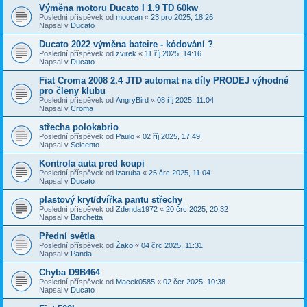
Výměna motoru Ducato I 1.9 TD 60kw
Poslední příspěvek od
moucan
«
23 pro 2025, 18:26
Napsal v
Ducato
Ducato 2022 výměna bateire - kódování ?
Poslední příspěvek od
zvirek
«
11 říj 2025, 14:16
Napsal v
Ducato
Fiat Croma 2008 2.4 JTD automat na díly PRODEJ výhodné
pro členy klubu
Poslední příspěvek od
AngryBird
«
08 říj 2025, 11:04
Napsal v
Croma
střecha polokabrio
Poslední příspěvek od
Paulo
«
02 říj 2025, 17:49
Napsal v
Seicento
Kontrola auta pred koupi
Poslední příspěvek od
lzaruba
«
25 črc 2025, 11:04
Napsal v
Ducato
plastový kryt/dvířka pantu střechy
Poslední příspěvek od
Zdenda1972
«
20 črc 2025, 20:32
Napsal v
Barchetta
Přední světla
Poslední příspěvek od
Žako
«
04 črc 2025, 11:31
Napsal v
Panda
Chyba D9B464
Poslední příspěvek od
Macek0585
«
02 čer 2025, 10:38
Napsal v
Ducato