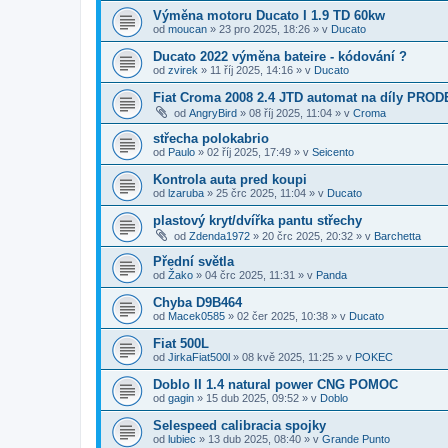
Výměna motoru Ducato I 1.9 TD 60kw
od
moucan
»
23 pro 2025, 18:26
» v
Ducato
Ducato 2022 výměna bateire - kódování ?
od
zvirek
»
11 říj 2025, 14:16
» v
Ducato
Fiat Croma 2008 2.4 JTD automat na díly PROD
od
AngryBird
»
08 říj 2025, 11:04
» v
Croma
střecha polokabrio
od
Paulo
»
02 říj 2025, 17:49
» v
Seicento
Kontrola auta pred koupi
od
lzaruba
»
25 črc 2025, 11:04
» v
Ducato
plastový kryt/dvířka pantu střechy
od
Zdenda1972
»
20 črc 2025, 20:32
» v
Barchetta
Přední světla
od
Žako
»
04 črc 2025, 11:31
» v
Panda
Chyba D9B464
od
Macek0585
»
02 čer 2025, 10:38
» v
Ducato
Fiat 500L
od
JirkaFiat500l
»
08 kvě 2025, 11:25
» v
POKEC
Doblo II 1.4 natural power CNG POMOC
od
gagin
»
15 dub 2025, 09:52
» v
Doblo
Selespeed calibracia spojky
od
lubiec
»
13 dub 2025, 08:40
» v
Grande Punto