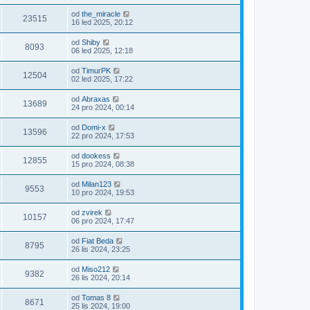
od
the_miracle
23515
16 led 2025, 20:12
od
Shiby
8093
06 led 2025, 12:18
od
TimurPK
12504
02 led 2025, 17:22
od
Abraxas
13689
24 pro 2024, 00:14
od
Domi-x
13596
22 pro 2024, 17:53
od
dookess
12855
15 pro 2024, 08:38
od
Milan123
9553
10 pro 2024, 19:53
od
zvirek
10157
06 pro 2024, 17:47
od
Fiat Beda
8795
26 lis 2024, 23:25
od
Miso212
9382
26 lis 2024, 20:14
od
Tomas 8
8671
25 lis 2024, 19:00