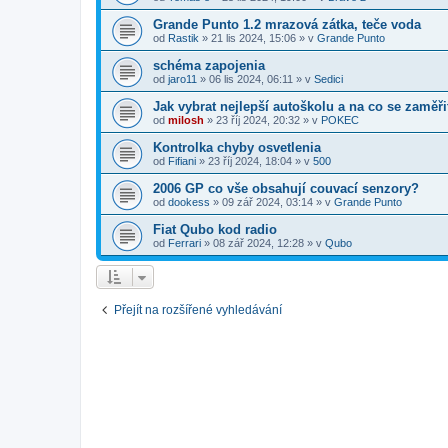
Grande Punto 1.2 mrazová zátka, teče voda
od
Rastik
»
21 lis 2024, 15:06
» v
Grande Punto
schéma zapojenia
od
jaro11
»
06 lis 2024, 06:11
» v
Sedici
Jak vybrat nejlepší autoškolu a na co se zaměři
od
milosh
»
23 říj 2024, 20:32
» v
POKEC
Kontrolka chyby osvetlenia
od
Fifiani
»
23 říj 2024, 18:04
» v
500
2006 GP co vše obsahují couvací senzory?
od
dookess
»
09 zář 2024, 03:14
» v
Grande Punto
Fiat Qubo kod radio
od
Ferrari
»
08 zář 2024, 12:28
» v
Qubo
Přejít na rozšířené vyhledávání