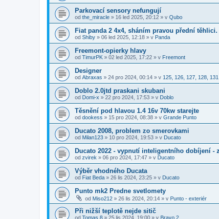
Parkovací sensory nefungují
od
the_miracle
»
16 led 2025, 20:12
» v
Qubo
Fiat panda 2 4x4, sháním pravou přední těhlici.
od
Shiby
»
06 led 2025, 12:18
» v
Panda
Freemont-opierky hlavy
od
TimurPK
»
02 led 2025, 17:22
» v
Freemont
Designer
od
Abraxas
»
24 pro 2024, 00:14
» v
125, 126, 127, 128, 131
Doblo 2.0jtd praskani skubani
od
Domi-x
»
22 pro 2024, 17:53
» v
Doblo
Těsnění pod hlavou 1.4 16v 70kw starejte
od
dookess
»
15 pro 2024, 08:38
» v
Grande Punto
Ducato 2008, problem zo smerovkami
od
Milan123
»
10 pro 2024, 19:53
» v
Ducato
Ducato 2022 - vypnutí inteligentního dobíjení -
od
zvirek
»
06 pro 2024, 17:47
» v
Ducato
Výběr vhodného Ducata
od
Fiat Beda
»
26 lis 2024, 23:25
» v
Ducato
Punto mk2 Predne svetlomety
od
Miso212
»
26 lis 2024, 20:14
» v
Punto - exteriér
Při nižší teplotě nejde sitič
od
Tomas 8
»
25 lis 2024, 19:00
» v
Bravo 2