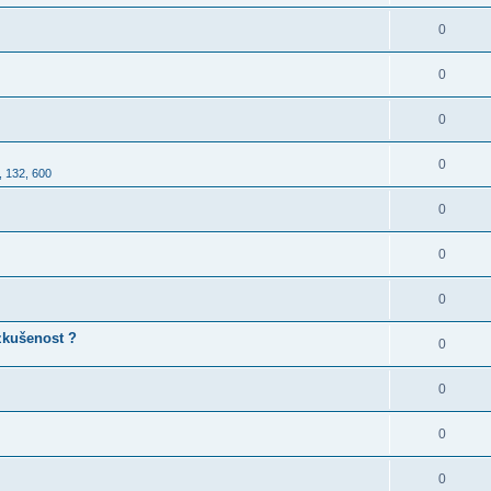
0
0
0
0
, 132, 600
0
0
0
 zkušenost ?
0
0
0
0