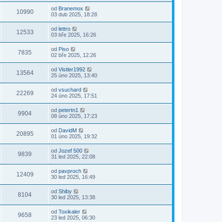
od
Branemox
10990
03 dub 2025, 18:28
od
lettro
12533
03 bře 2025, 16:26
od
Piso
7835
02 bře 2025, 12:26
od
Vistler1992
13564
25 úno 2025, 13:40
od
vsuchard
22269
24 úno 2025, 17:51
od
petertn1
9904
08 úno 2025, 17:23
od
DavidM
20895
01 úno 2025, 19:32
od
Jozef 500
9839
31 led 2025, 22:08
od
pavproch
12409
30 led 2025, 16:49
od
Shiby
8104
30 led 2025, 13:38
od
Toxikaler
9658
23 led 2025, 06:30