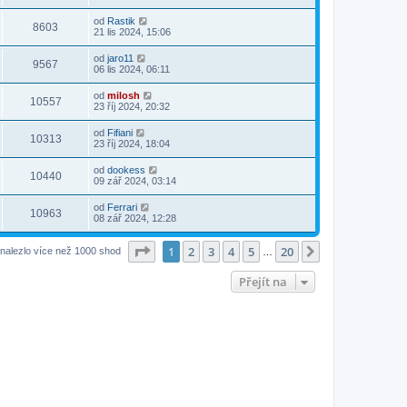
od
Rastik
8603
21 lis 2024, 15:06
od
jaro11
9567
06 lis 2024, 06:11
od
milosh
10557
23 říj 2024, 20:32
od
Fifiani
10313
23 říj 2024, 18:04
od
dookess
10440
09 zář 2024, 03:14
od
Ferrari
10963
08 zář 2024, 12:28
Stránka
1
z
20
1
2
3
4
5
20
Další
nalezlo více než 1000 shod
…
Přejít na