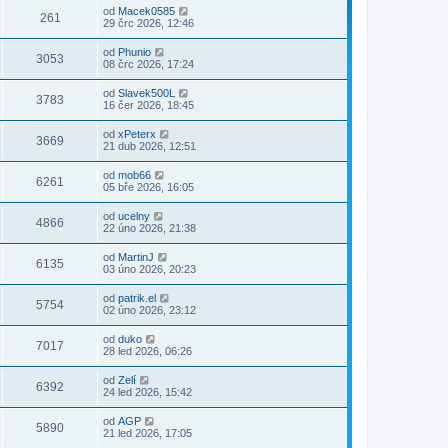
od
Macek0585
261
29 črc 2026, 12:46
od
Phunio
3053
08 črc 2026, 17:24
od
Slavek500L
3783
16 čer 2026, 18:45
od
xPeterx
3669
21 dub 2026, 12:51
od
mob66
6261
05 bře 2026, 16:05
od
ucelny
4866
22 úno 2026, 21:38
od
MartinJ
6135
03 úno 2026, 20:23
od
patrik.el
5754
02 úno 2026, 23:12
od
duko
7017
28 led 2026, 06:26
od
Zelí
6392
24 led 2026, 15:42
od
AGP
5890
21 led 2026, 17:05