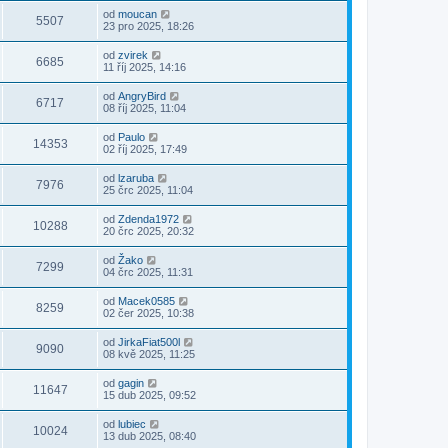
od
moucan
5507
23 pro 2025, 18:26
od
zvirek
6685
11 říj 2025, 14:16
od
AngryBird
6717
08 říj 2025, 11:04
od
Paulo
14353
02 říj 2025, 17:49
od
lzaruba
7976
25 črc 2025, 11:04
od
Zdenda1972
10288
20 črc 2025, 20:32
od
Žako
7299
04 črc 2025, 11:31
od
Macek0585
8259
02 čer 2025, 10:38
od
JirkaFiat500l
9090
08 kvě 2025, 11:25
od
gagin
11647
15 dub 2025, 09:52
od
lubiec
10024
13 dub 2025, 08:40