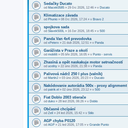
Sedačky Ducato
od
Macek0585
»
29 črc 2026, 12:46
» v
Ducato
Klimatizace závada
od
Phunio
»
08 črc 2026, 17:24
» v
Bravo 2
spojkova sada
od
Slavek500L
»
16 čer 2026, 18:45
» v
500
Panda Van 4x4 prevodovka
od
xPeterx
»
21 dub 2026, 12:51
» v
Panda
Garážista v Praze a okolí
od
mob66
»
05 bře 2026, 16:05
» v
Punto - servis
Zhasíná a opět naskakuje motor setrvačností
od
ucelny
»
22 úno 2026, 21:38
» v
Panda
Palivová nádrž 250 l plus (valník)
od
MartinJ
»
03 úno 2026, 20:23
» v
Ducato
Nakódovanie autorádia 500x - proxy alignmemt
od
patrik.el
»
02 úno 2026, 23:12
» v
500
Fiat Doblo 2003 stierače
od
duko
»
28 led 2026, 06:26
» v
Doblo
Občasné chcípání
od
Zelí
»
24 led 2026, 15:42
» v
Stilo
AGP chyba P0120
od
AGP
»
21 led 2026, 17:05
» v
Grande Punto