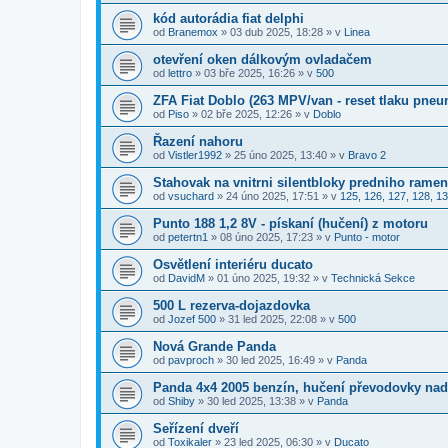
kód autorádia fiat delphi
od
Branemox
»
03 dub 2025, 18:28
» v
Linea
otevření oken dálkovým ovladačem
od
lettro
»
03 bře 2025, 16:26
» v
500
ZFA Fiat Doblo (263 MPV/van - reset tlaku pneu
od
Piso
»
02 bře 2025, 12:26
» v
Doblo
Řazení nahoru
od
Vistler1992
»
25 úno 2025, 13:40
» v
Bravo 2
Stahovak na vnitrni silentbloky predniho rame
od
vsuchard
»
24 úno 2025, 17:51
» v
125, 126, 127, 128, 13
Punto 188 1,2 8V - pískaní (hučení) z motoru
od
petertn1
»
08 úno 2025, 17:23
» v
Punto - motor
Osvětlení interiéru ducato
od
DavidM
»
01 úno 2025, 19:32
» v
Technická Sekce
500 L rezerva-dojazdovka
od
Jozef 500
»
31 led 2025, 22:08
» v
500
Nová Grande Panda
od
pavproch
»
30 led 2025, 16:49
» v
Panda
Panda 4x4 2005 benzín, hučení převodovky nad
od
Shiby
»
30 led 2025, 13:38
» v
Panda
Seřízení dveří
od
Toxikaler
»
23 led 2025, 06:30
» v
Ducato