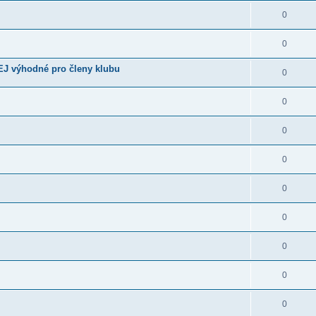
0
0
EJ výhodné pro členy klubu
0
0
0
0
0
0
0
0
0