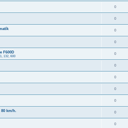
0
0
matík
0
0
ne F600D
0
1, 132, 600
0
0
0
0
 80 km/h.
0
0