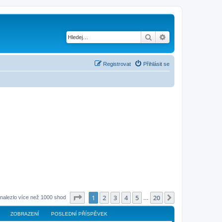
Hledat
Pokročilé hledání
Registrovat
Přihlásit se
Stránka
1
z
20
1
2
3
4
5
20
Další
nalezlo více než 1000 shod
…
ZOBRAZENÍ
POSLEDNÍ PŘÍSPĚVEK